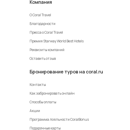
Компания
О Coral Travel
Благодарности
Пресса о Coral Travel
Премия Starway World Best Hotels
Реквизиты компаний
Оставить отзыв
Бронирование туров на coral.ru
Контакты
Как забронировать онлайн
Способы оплаты
Акции
Программа лояльности CoralBonus
Подарочные карты