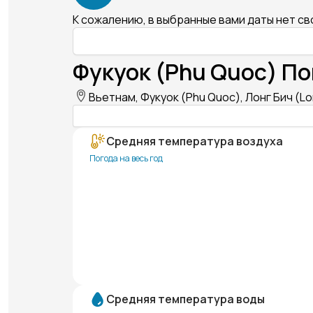
К сожалению, в выбранные вами даты нет с
Фукуок (Phu Quoc) По
Вьетнам, Фукуок (Phu Quoc), Лонг Бич (L
Средняя температура воздуха
Погода на весь год
Средняя температура воды