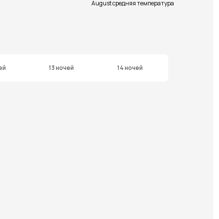
August средняя температура
ей
13 ночей
14 ночей