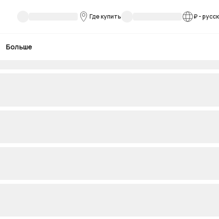
Где купить
₽
-
русс
Больше