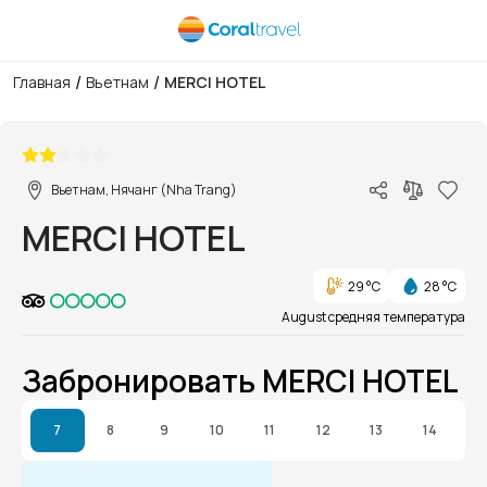
/
/
Главная
Вьетнам
MERCI HOTEL
1/1
Вьетнам, Нячанг (Nha Trang)
MERCI HOTEL
29 °C
28 °C
August средняя температура
Забронировать MERCI HOTEL
7
8
9
10
11
12
13
14