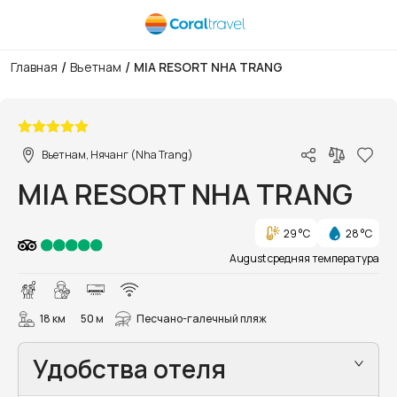
/
/
Главная
Вьетнам
MIA RESORT NHA TRANG
1/167
Вьетнам, Нячанг (Nha Trang)
MIA RESORT NHA TRANG
29 °C
28 °C
August средняя температура
18 км
50 м
Песчано-галечный пляж
Удобства отеля