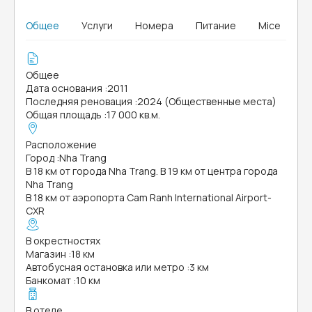
Общее
Услуги
Номера
Питание
Mice
Общее
Дата основания
:
2011
Последняя реновация
:
2024 (Общественные места)
Общая площадь
:
17 000 кв.м.
Расположение
Город
:
Nha Trang
В 18 км от города Nha Trang. В 19 км от центра города
Nha Trang
В 18 км от аэропорта Cam Ranh International Airport-
CXR
В окрестностях
Магазин
:
18 км
Автобусная остановка или метро
:
3 км
Банкомат
:
10 км
В отеле