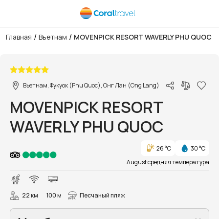
/
/
Главная
Вьетнам
MOVENPICK RESORT WAVERLY PHU QUOC
1/62
Вьетнам, Фукуок (Phu Quoc), Онг Лан (Ong Lang)
MOVENPICK RESORT
WAVERLY PHU QUOC
26 °C
30 °C
August средняя температура
22 км
100 м
Песчаный пляж