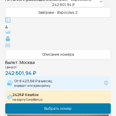
242 601,94 ₽
Завтраки - Взрослых:2
4
Описание номера
Вылет
:
Москва
Цена от
242 601,94 ₽
От
8 423,68 ₽
в месяц
в кредит или в рассрочку
2426₽ Кешбэк
на карту CoralBonus
Выбрать номер