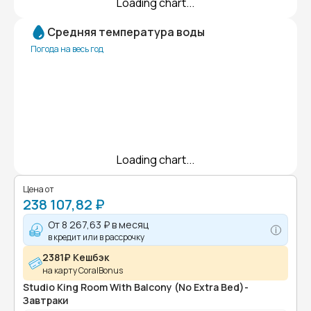
Loading chart...
Средняя температура воды
Погода на весь год
Loading chart...
Цена от
238 107,82 ₽
От
8 267,63 ₽
в месяц
в кредит или в рассрочку
2381₽ Кешбэк
на карту CoralBonus
Studio King Room With Balcony (No Extra Bed)-
Завтраки