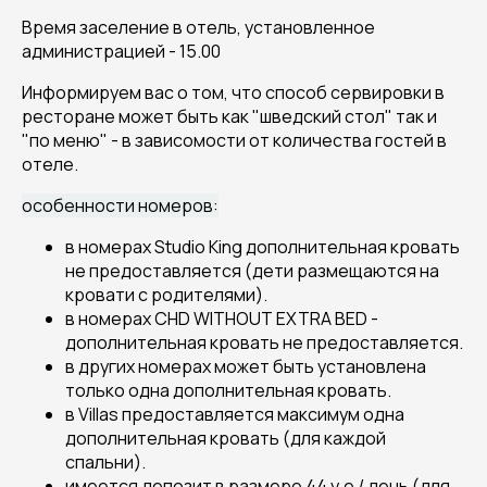
Время заселение в отель, установленное
администрацией - 15.00
Информируем вас о том, что способ сервировки в
ресторане может быть как "шведский стол" так и
"по меню" - в зависомости от количества гостей в
отеле.
особенности номеров:
в номерах Studio King дополнительная кровать
не предоставляется (дети размещаются на
кровати с родителями).
в номерах CHD WITHOUT EXTRA BED -
дополнительная кровать не предоставляется.
в других номерах может быть установлена
только одна дополнительная кровать.
в Villas предоставляется максимум одна
дополнительная кровать (для каждой
спальни).
имеется депозит в размере 44 у.е / день (для