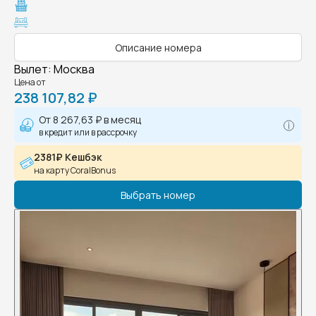
Описание номера
Вылет
:
Москва
Цена от
238 107,82 ₽
От
8 267,63 ₽
в месяц
в кредит или в рассрочку
2381₽ Кешбэк
на карту CoralBonus
Выбрать номер