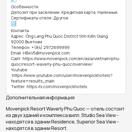
Особенности
Депозит при заселении
:
Кредитная карта, Наличные
Сертификаты отеля
:
Другое
Контакты
Адрес
:
Ông Lang Phu Quoc District tỉnh Kiên Giang
92000 Вьетнам
Телефон
:
+(84) 2972699999
Email
:
HB4V5@movenpick.com
Сайт
:
https://www.movenpick.com/en/asia/vietnam/phu-
quoc/resort-waverly-phu-quoc/overview/
Youtube
:
https://www.youtube.com/user/moevenpickhotels?
feature=results_main
Twitter
:
https://x.com/movenpickhotels
Дополнительная информация
Movenpick Resort Waverly Phu Quoc — отель состоит
из двух зданий и комплекса вилл. Studio Sea View -
находятся в здании Residence, Superior Sea View -
находятся в здании Resort.