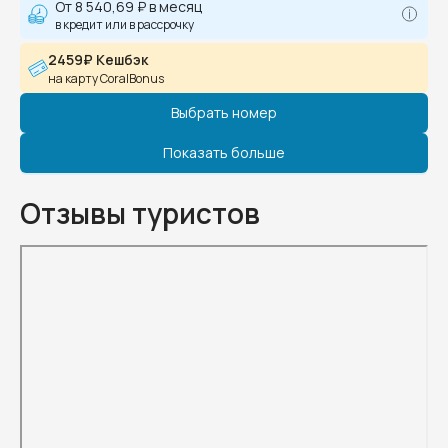
От
8 540,69 ₽
в месяц
в кредит или в рассрочку
2459₽ Кешбэк
на карту CoralBonus
Выбрать номер
Показать больше
Отзывы туристов