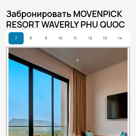
Забронировать MOVENPICK
RESORT WAVERLY PHU QUOC
7
8
9
10
11
12
13
14