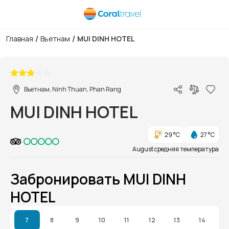
/
/
Главная
Вьетнам
MUI DINH HOTEL
1/1
Вьетнам, Ninh Thuan, Phan Rang
MUI DINH HOTEL
29 °C
27 °C
August средняя температура
Забронировать MUI DINH
HOTEL
7
8
9
10
11
12
13
14