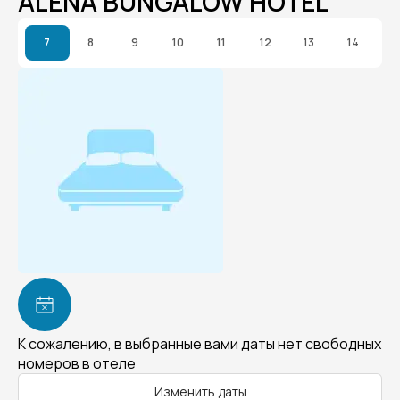
ALENA BUNGALOW HOTEL
7
8
9
10
11
12
13
14
К сожалению, в выбранные вами даты нет свободных
номеров в отеле
Изменить даты