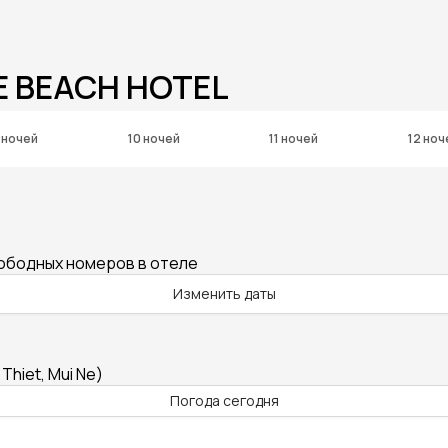
E BEACH HOTEL
 ночей
10 ночей
11 ночей
12 ноч
вободных номеров в отеле
Изменить даты
hiet, Mui Ne)
Погода сегодня