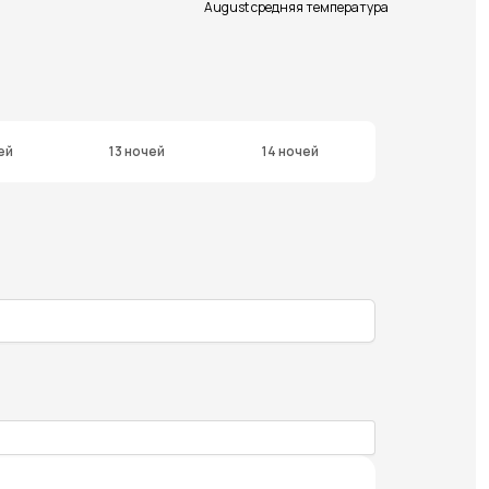
August средняя температура
ей
13 ночей
14 ночей