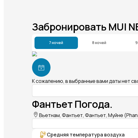
Забронировать MUI N
7 ночей
8 ночей
9
К сожалению, в выбранные вами даты нет с
Фантьет Погода.
Вьетнам, Фантьет, Фантьет, Муйне (Phan T
Средняя температура воздуха