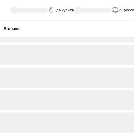
Где купить
₽
-
русс
Больше