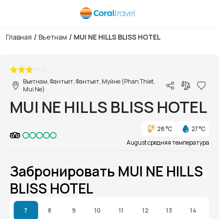
/
/
Главная
Вьетнам
MUI NE HILLS BLISS HOTEL
1/1
Вьетнам, Фантьет, Фантьет, Муйне (Phan Thiet,
Mui Ne)
MUI NE HILLS BLISS HOTEL
28 °C
27 °C
August средняя температура
Забронировать MUI NE HILLS
BLISS HOTEL
7
8
9
10
11
12
13
14