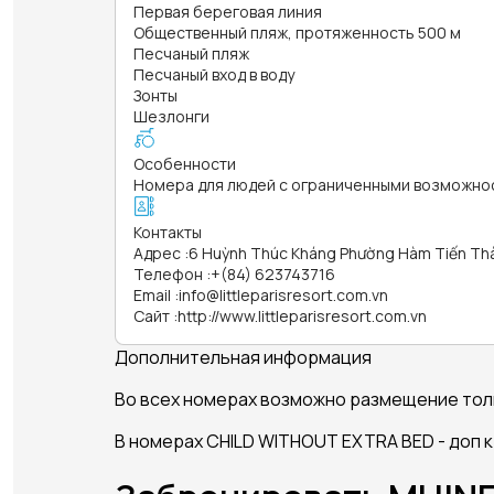
Первая береговая линия
Общественный пляж, протяженность 500 м
Песчаный пляж
Песчаный вход в воду
Зонты
Шезлонги
Особенности
Номера для людей с ограниченными возможно
Контакты
Адрес
:
6 Huỳnh Thúc Kháng Phường Hàm Tiến Thà
Телефон
:
+(84) 623743716
Email
:
info@littleparisresort.com.vn
Сайт
:
http://www.littleparisresort.com.vn
Дополнительная информация
Во всех номерах возможно размещение толь
В номерах CHILD WITHOUT EXTRA BED - доп 