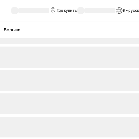
Где купить
₽
-
русс
Больше