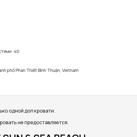
стями
:
40
nh phố Phan Thiết Bình Thuận, Vietnam
ко одной доп кровати.
кровать не предоставляется.