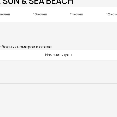
 SUN & SEA BEACH
 ночей
10 ночей
11 ночей
12 ноч
вободных номеров в отеле
Изменить даты