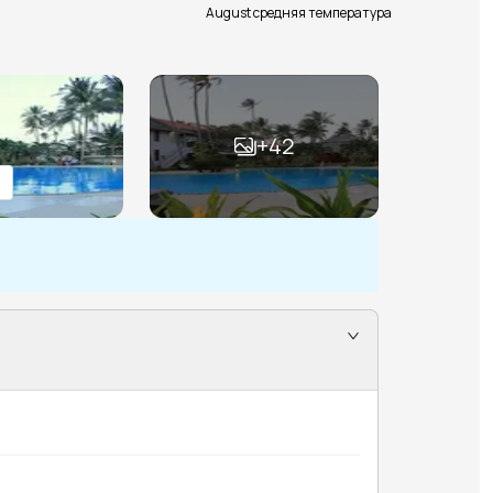
August средняя температура
+
42