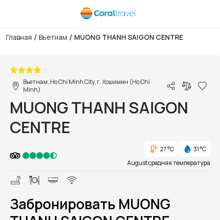
/
/
Главная
Вьетнам
MUONG THANH SAIGON CENTRE
1/1
Вьетнам, Ho Chi Minh City, г. Хошимин (Ho Chi
Minh)
MUONG THANH SAIGON
CENTRE
27 °C
31 °C
August средняя температура
Забронировать MUONG