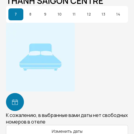
THANH SAIGON CENTRE
7
8
9
10
11
12
13
14
К сожалению, в выбранные вами даты нет свободных
номеров в отеле
Изменить даты