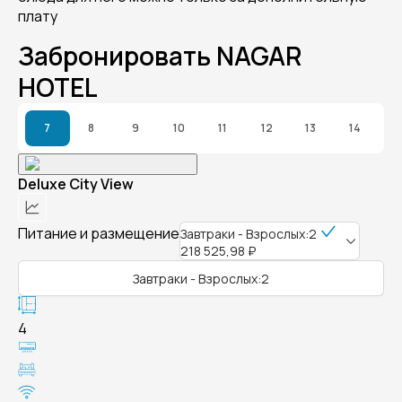
плату
Забронировать NAGAR
HOTEL
7
8
9
10
11
12
13
14
Deluxe City View
Питание и размещение
Завтраки - Взрослых:2
218 525,98 ₽
Завтраки - Взрослых:2
4