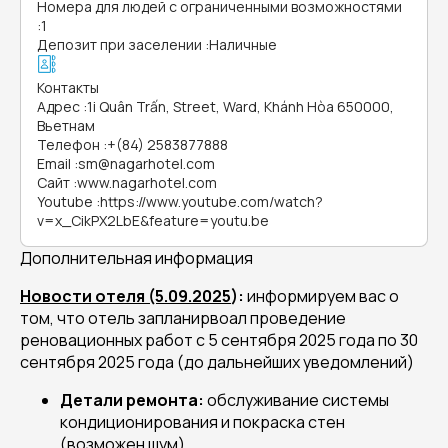
Номера для людей с ограниченными возможностями
:
1
Депозит при заселении
:
Наличные
Контакты
Адрес
:
1i Quân Trấn, Street, Ward, Khánh Hòa 650000,
Вьетнам
Телефон
:
+(84) 2583877888
Email
:
sm@nagarhotel.com
Сайт
:
www.nagarhotel.com
Youtube
:
https://www.youtube.com/watch?
v=x_CikPX2LbE&feature=youtu.be
Дополнительная информация
Новости отеля (5.09.2025
):
информируем вас о
том, что отель запланирвоал проведение
реновационных работ с 5 сентября 2025 года по 30
сентября 2025 года (до дальнейших уведомлений)
Детали ремонта:
обслуживание системы
кондиционирования и покраска стен
(возможен шум)