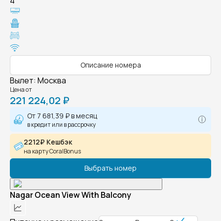
4
Описание номера
Вылет
:
Москва
Цена от
221 224,02 ₽
От
7 681,39 ₽
в месяц
в кредит или в рассрочку
2212₽ Кешбэк
на карту CoralBonus
Выбрать номер
Nagar Ocean View With Balcony