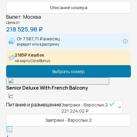
Описание номера
Вылет
:
Москва
Цена от
218 525,98 ₽
От
7 587,71 ₽
в месяц
в кредит или в рассрочку
2185₽ Кешбэк
на карту CoralBonus
Выбрать номер
Senior Deluxe With French Balcony
Питание и размещение
Завтраки - Взрослых:2
221 224,02 ₽
Завтраки - Взрослых:2