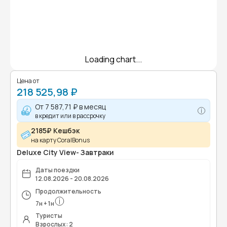
Loading chart...
Цена от
218 525,98 ₽
От
7 587,71 ₽
в месяц
в кредит или в рассрочку
2185₽ Кешбэк
на карту CoralBonus
Deluxe City View- Завтраки
Даты поездки
12.08.2026 - 20.08.2026
Продолжительность
7
н
+
1
н
Туристы
Взрослых: 2