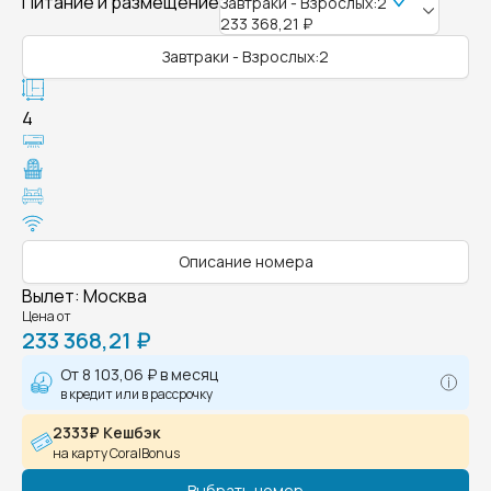
Питание и размещение
Завтраки - Взрослых:2
233 368,21 ₽
Завтраки - Взрослых:2
4
Описание номера
Вылет
:
Москва
Цена от
233 368,21 ₽
От
8 103,06 ₽
в месяц
в кредит или в рассрочку
2333₽ Кешбэк
на карту CoralBonus
Выбрать номер