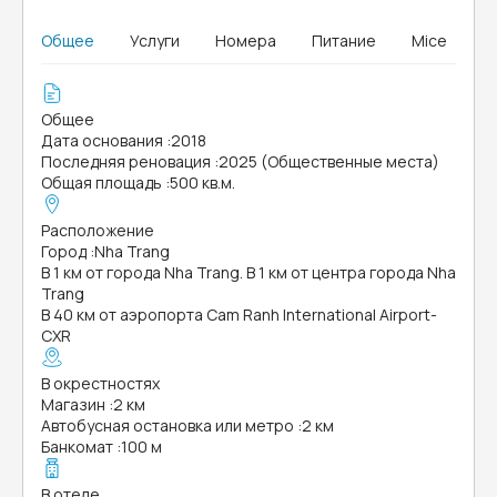
Общее
Услуги
Номера
Питание
Mice
Общее
Дата основания
:
2018
Последняя реновация
:
2025 (Общественные места)
Общая площадь
:
500 кв.м.
Расположение
Город
:
Nha Trang
В 1 км от города Nha Trang. В 1 км от центра города Nha
Trang
В 40 км от аэропорта Cam Ranh International Airport-
CXR
В окрестностях
Магазин
:
2 км
Автобусная остановка или метро
:
2 км
Банкомат
:
100 м
В отеле