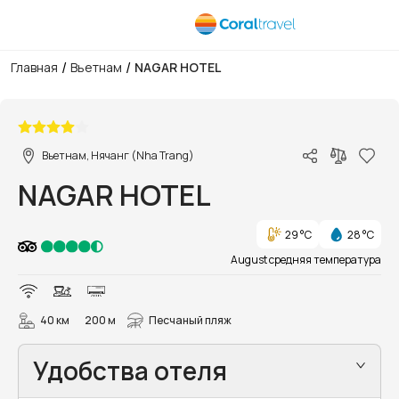
/
/
Главная
Вьетнам
NAGAR HOTEL
1/43
Вьетнам, Нячанг (Nha Trang)
NAGAR HOTEL
29 °C
28 °C
August средняя температура
40 км
200 м
Песчаный пляж
Удобства отеля