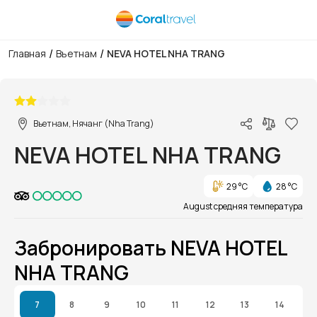
/
/
Главная
Вьетнам
NEVA HOTEL NHA TRANG
1/1
Вьетнам, Нячанг (Nha Trang)
NEVA HOTEL NHA TRANG
29 °C
28 °C
August средняя температура
Забронировать NEVA HOTEL
NHA TRANG
7
8
9
10
11
12
13
14