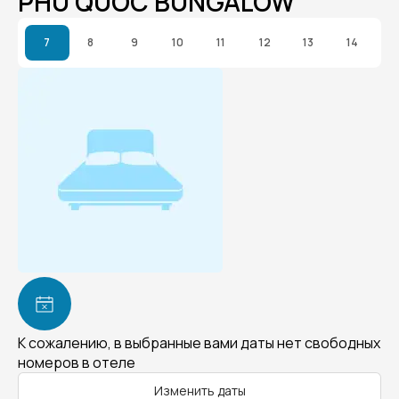
PHU QUOC BUNGALOW
7
8
9
10
11
12
13
14
К сожалению, в выбранные вами даты нет свободных
номеров в отеле
Изменить даты