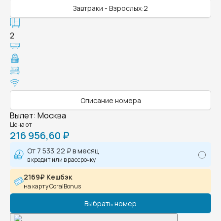
Завтраки - Взрослых:2
2
Описание номера
Вылет
:
Москва
Цена от
216 956,60 ₽
От
7 533,22 ₽
в месяц
в кредит или в рассрочку
2169₽ Кешбэк
на карту CoralBonus
Выбрать номер