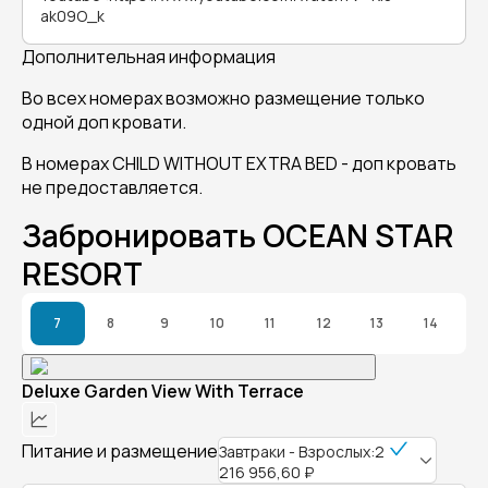
ak09O_k
Дополнительная информация
Во всех номерах возможно размещение только
одной доп кровати.
В номерах CHILD WITHOUT EXTRA BED - доп кровать
не предоставляется.
Забронировать OCEAN STAR
RESORT
7
8
9
10
11
12
13
14
Deluxe Garden View With Terrace
Питание и размещение
Завтраки - Взрослых:2
216 956,60 ₽