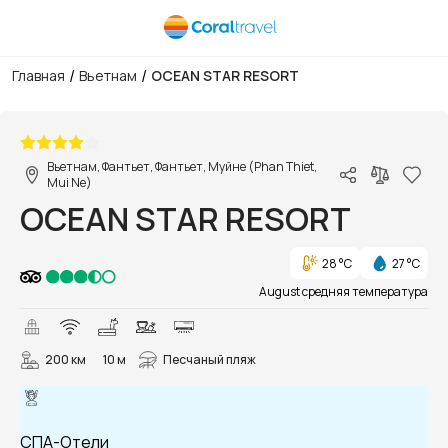
/
/
Главная
Вьетнам
OCEAN STAR RESORT
1/105
Вьетнам, Фантьет, Фантьет, Муйне (Phan Thiet,
Mui Ne)
OCEAN STAR RESORT
28 °C
27 °C
August средняя температура
200 км
10 м
Песчаный пляж
СПА-Отели