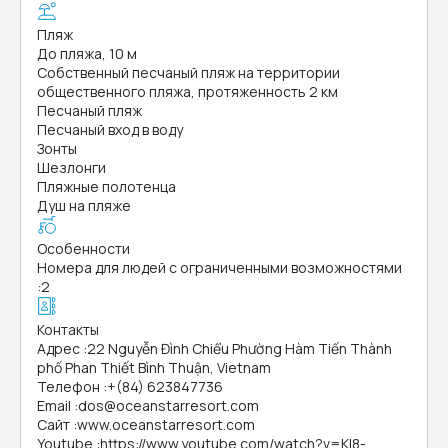
Пляж
До пляжа, 10 м
Собственный песчаный пляж на территории
общественного пляжа, протяженность 2 км
Песчаный пляж
Песчаный вход в воду
Зонты
Шезлонги
Пляжные полотенца
Душ на пляже
Особенности
Номера для людей с ограниченными возможностями
:
2
Контакты
Адрес
:
22 Nguyễn Đình Chiểu Phường Hàm Tiến Thành
phố Phan Thiết Bình Thuận, Vietnam
Телефон
:
+(84) 623847736
Email
:
dos@oceanstarresort.com
Сайт
:
www.oceanstarresort.com
Youtube
:
https://www.youtube.com/watch?v=KI8-