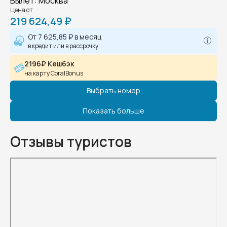
Вылет
:
Москва
Цена от
219 624,49 ₽
От
7 625,85 ₽
в месяц
в кредит или в рассрочку
2196₽ Кешбэк
на карту CoralBonus
Выбрать номер
Показать больше
Отзывы туристов