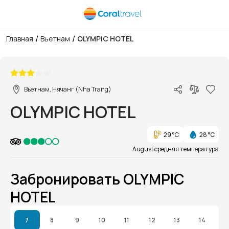
/
/
Главная
Вьетнам
OLYMPIC HOTEL
1/1
Вьетнам, Нячанг (Nha Trang)
OLYMPIC HOTEL
29 °C
28 °C
August средняя температура
Забронировать OLYMPIC
HOTEL
7
8
9
10
11
12
13
14