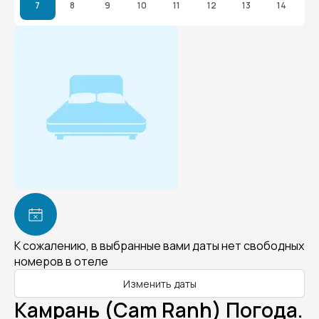
7
8
9
10
11
12
13
14
К сожалению, в выбранные вами даты нет свободных
номеров в отеле
Изменить даты
Камрань (Cam Ranh) Погода.