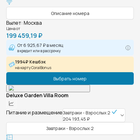
Описание номера
Вылет
:
Москва
Цена от
199 459,19 ₽
От
6 925,67 ₽
в месяц
в кредит или в рассрочку
1994₽ Кешбэк
на карту CoralBonus
Выбрать номер
Deluxe Garden Villa Room
Питание и размещение
Завтраки - Взрослых:2
204 193,45 ₽
Завтраки - Взрослых:2