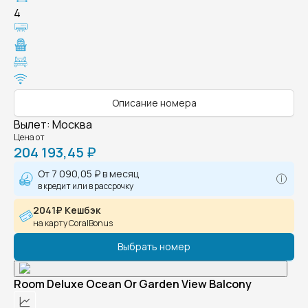
4
Описание номера
Вылет
:
Москва
Цена от
204 193,45 ₽
От
7 090,05 ₽
в месяц
в кредит или в рассрочку
2041₽ Кешбэк
на карту CoralBonus
Выбрать номер
Room Deluxe Ocean Or Garden View Balcony