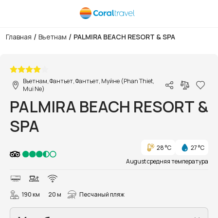
/
/
Главная
Вьетнам
PALMIRA BEACH RESORT & SPA
1/131
Вьетнам, Фантьет, Фантьет, Муйне (Phan Thiet,
Mui Ne)
PALMIRA BEACH RESORT &
SPA
28 °C
27 °C
August средняя температура
190 км
20 м
Песчаный пляж