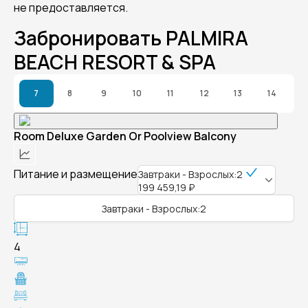
не предоставляется.
Забронировать PALMIRA
BEACH RESORT & SPA
7
8
9
10
11
12
13
14
Room Deluxe Garden Or Poolview Balcony
Питание и размещение
Завтраки - Взрослых:2
199 459,19 ₽
Завтраки - Взрослых:2
4