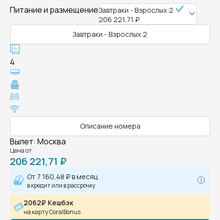
Питание и размещение
Завтраки - Взрослых:2
206 221,71 ₽
Завтраки - Взрослых:2
4
Описание номера
Вылет
:
Москва
Цена от
206 221,71 ₽
От
7 160,48 ₽
в месяц
в кредит или в рассрочку
2062₽ Кешбэк
на карту CoralBonus