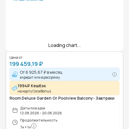
Loading chart...
Цена от
199 459,19 ₽
От
6 925,67 ₽
в месяц
в кредит или в рассрочку
1994₽ Кешбэк
на карту CoralBonus
Room Deluxe Garden Or Poolview Balcony- Завтраки
Даты поездки
12.08.2026 - 20.08.2026
Продолжительность
7
н
+
1
н