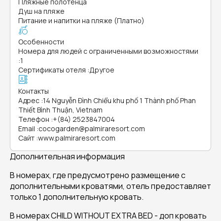
Пляжные полотенца
Душ на пляже
Питание и напитки на пляже (Платно)
Особенности
Номера для людей с ограниченными возможностями
:
1
Сертификаты отеля
:
Другое
Контакты
Адрес
:
14 Nguyễn Đình Chiểu khu phố 1 Thành phố Phan
Thiết Bình Thuận, Vietnam
Телефон
:
+(84) 2523847004
Email
:
cocogarden@palmiraresort.com
Сайт
:
www.palmiraresort.com
Дополнительная информация
В номерах, где предусмотрено размещение с
дополнительными кроватями, отель предоставляет
только 1 дополнительную кровать.
В номерах CHILD WITHOUT EXTRA BED - доп кровать