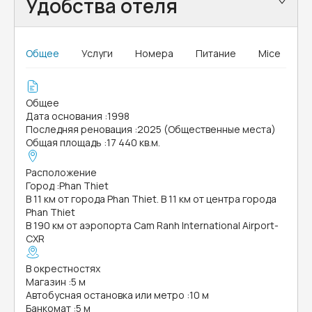
Удобства отеля
Общее
Услуги
Номера
Питание
Mice
Общее
Дата основания
:
1998
Последняя реновация
:
2025 (Общественные места)
Общая площадь
:
17 440 кв.м.
Расположение
Город
:
Phan Thiet
В 11 км от города Phan Thiet. В 11 км от центра города
Phan Thiet
В 190 км от аэропорта Cam Ranh International Airport-
CXR
В окрестностях
Магазин
:
5 м
Автобусная остановка или метро
:
10 м
Банкомат
:
5 м