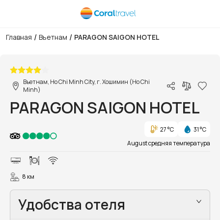
/
/
Главная
Вьетнам
PARAGON SAIGON HOTEL
1/56
Вьетнам, Ho Chi Minh City, г. Хошимин (Ho Chi
Minh)
PARAGON SAIGON HOTEL
27 °C
31 °C
August средняя температура
8 км
Удобства отеля