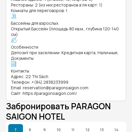
Рестораны: 2 (из них ресторанов а’ля карт: 1)
Комнаты для переговоров: 1
Бассейны для взрослых
Открытый Бассейн (площадь 80 кв.м., глубина 120-140
см)
Особенности
Депозит при заселении
:
Кредитная карта, Наличные,
Документы
Контакты
Адрес
:
22 Thi Sách
Телефон
:
+(84) 2838233999
Email
:
reservation@paragonsaigon.com
Сайт
:
https://paragonsaigon.com/
Забронировать PARAGON
SAIGON HOTEL
7
8
9
10
11
12
13
14