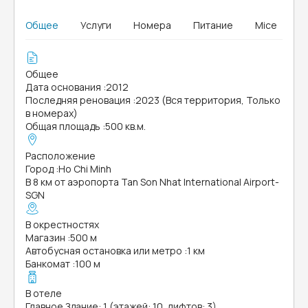
Общее
Услуги
Номера
Питание
Mice
Общее
Дата основания
:
2012
Последняя реновация
:
2023 (Вся территория, Только
в номерах)
Общая площадь
:
500 кв.м.
Расположение
Город
:
Ho Chi Minh
В 8 км от аэропорта Tan Son Nhat International Airport-
SGN
В окрестностях
Магазин
:
500 м
Автобусная остановка или метро
:
1 км
Банкомат
:
100 м
В отеле
Главное Здание: 1 (этажей: 10, лифтов: 3)