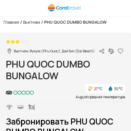
/
/
Главная
Вьетнам
PHU QUOC DUMBO BUNGALOW
1/1
Вьетнам, Фукуок (Phu Quoc), Дай Бич (Dai Beach)
PHU QUOC DUMBO
BUNGALOW
27 °C
30 °C
August средняя температура
Забронировать PHU QUOC