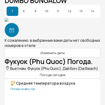
DUMBO BUNGALOW
7
8
9
10
11
12
13
14
К сожалению, в выбранные вами даты нет свободных
номеров в отеле
Изменить даты
Фукуок (Phu Quoc) Погода.
Вьетнам, Фукуок (Phu Quoc), Дай Бич (Dai Beach)
Погода сегодня
Средняя температура воздуха
Погода на весь год