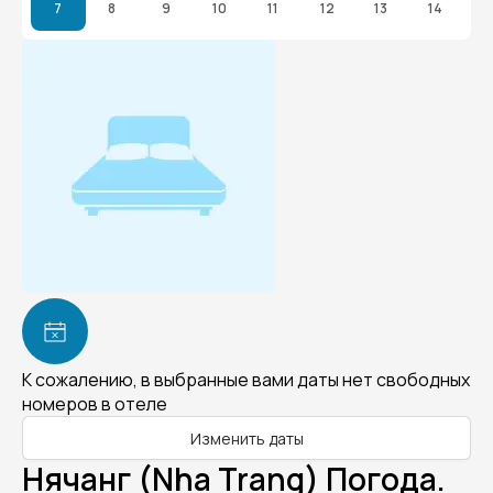
7
8
9
10
11
12
13
14
К сожалению, в выбранные вами даты нет свободных
номеров в отеле
Изменить даты
Нячанг (Nha Trang) Погода.