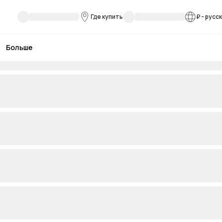
Где купить
₽
-
русс
Больше