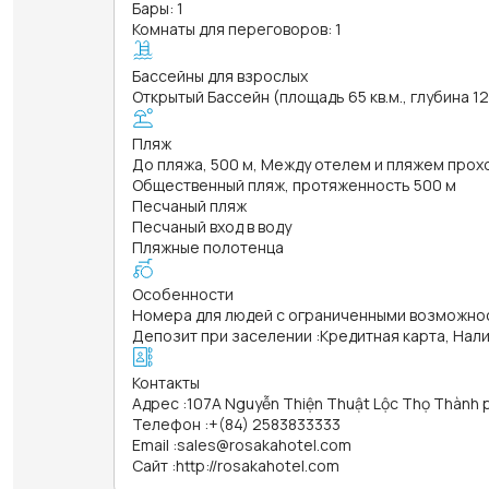
Бары: 1
Комнаты для переговоров: 1
Бассейны для взрослых
Открытый Бассейн (площадь 65 кв.м., глубина 1
Пляж
До пляжа, 500 м, Между отелем и пляжем прох
Общественный пляж, протяженность 500 м
Песчаный пляж
Песчаный вход в воду
Пляжные полотенца
Особенности
Номера для людей с ограниченными возможно
Депозит при заселении
:
Кредитная карта, Нал
Контакты
Адрес
:
107A Nguyễn Thiện Thuật Lộc Thọ Thành 
Телефон
:
+(84) 2583833333
Email
:
sales@rosakahotel.com
Сайт
:
http://rosakahotel.com