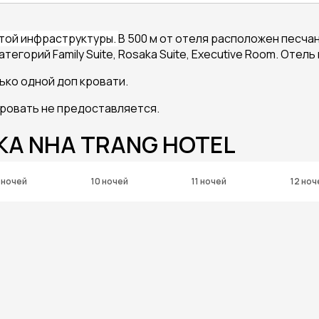
витой инфраструктуры.
В 500 м от отеля расположен песчан
тегорий Family Suite, Rosaka Suite, Executive Room. Оте
ко одной доп кровати.
кровать не предоставляется.
KA NHA TRANG HOTEL
 ночей
10 ночей
11 ночей
12 ноч