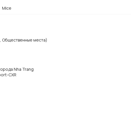
Mice
х, Общественные места)
 города Nha Trang
rport-CXR