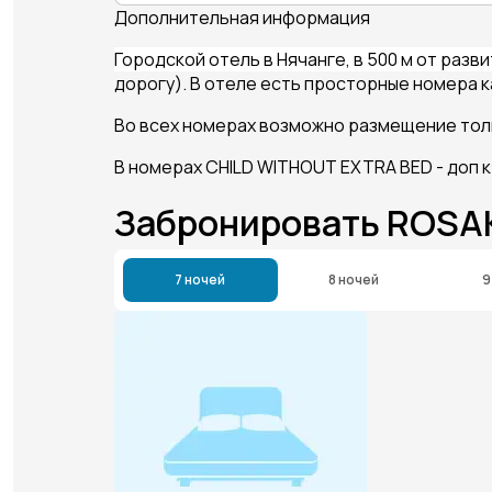
Дополнительная информация
Городской отель в Нячанге, в 500 м от раз
дорогу). В отеле есть просторные номера ка
Во всех номерах возможно размещение толь
В номерах CHILD WITHOUT EXTRA BED - доп 
Забронировать ROSA
7 ночей
8 ночей
9