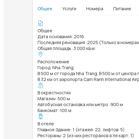
Общее
Услуги
Номера
Питание
Общее
Дата основания
:
2016
Последняя реновация
:
2025 (Только в номера
Общая площадь
:
3 000 кв.м.
Расположение
Город
:
Nha Trang
В 500 м от города Nha Trang. В 500 м от центра
В 32 км от аэропорта Cam Ranh International Ai
В окрестностях
Магазин
:
500 м
Автобусная остановка или метро
:
900 м
Банкомат
:
100 м
В отеле
Главное Здание: 1 (этажей: 22, лифтов: 5)
Рестораны: 2 (из них ресторанов а’ля карт: 1)