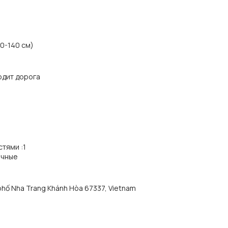
20-140 см)
одит дорога
стями
:
1
ичные
phố Nha Trang Khánh Hòa 67337, Vietnam