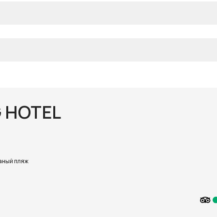
 HOTEL
аный пляж