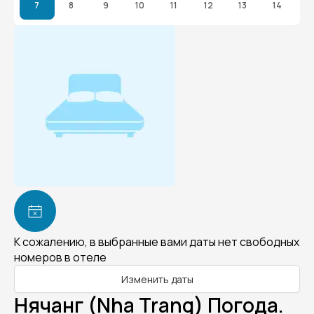
7
8
9
10
11
12
13
14
К сожалению, в выбранные вами даты нет свободных
номеров в отеле
Изменить даты
Нячанг (Nha Trang) Погода.