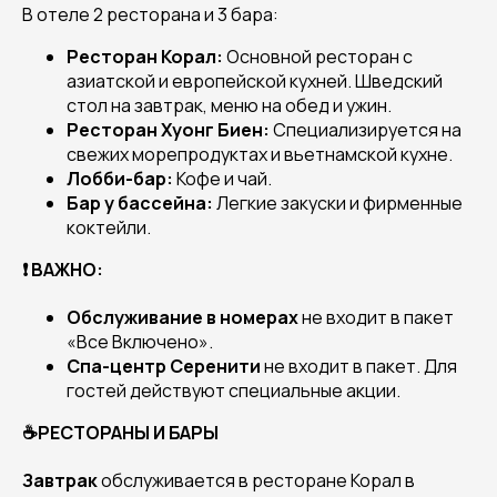
В отеле 2 ресторана и 3 бара:
Ресторан Корал:
Основной ресторан с
азиатской и европейской кухней. Шведский
стол на завтрак, меню на обед и ужин.
Ресторан Хуонг Биен:
Специализируется на
свежих морепродуктах и вьетнамской кухне.
Лобби-бар:
Кофе и чай.
Бар у бассейна:
Легкие закуски и фирменные
коктейли.
❗ ВАЖНО:
Обслуживание в номерах
не входит в пакет
«Все Включено».
Спа-центр Серенити
не входит в пакет. Для
гостей действуют специальные акции.
☕РЕСТОРАНЫ И БАРЫ
Завтрак
обслуживается в ресторане Корал в