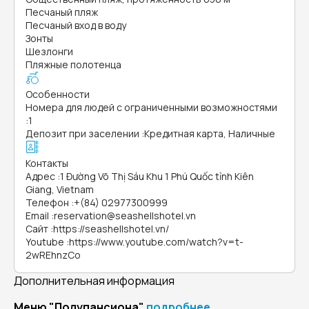
Песчаный пляж
Песчаный вход в воду
Зонты
Шезлонги
Пляжные полотенца
Особенности
Номера для людей с ограниченными возможностями
:
1
Депозит при заселении
:
Кредитная карта, Наличные
Контакты
Адрес
:
1 Đường Võ Thị Sáu Khu 1 Phú Quốc tỉnh Kiên
Giang, Vietnam
Телефон
:
+(84) 02977300999
Email
:
reservation@seashellshotel.vn
Сайт
:
https://seashellshotel.vn/
Youtube
:
https://www.youtube.com/watch?v=t-
2wREhnzCo
Дополнительная информация
Меню "Полупансиона"
подробнее