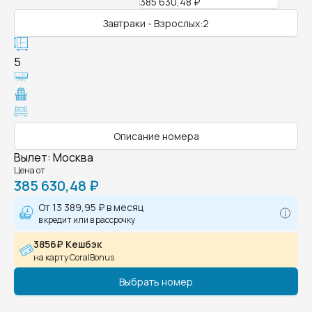
385 630,48 ₽
Завтраки - Взрослых:2
5
Описание номера
Вылет
:
Москва
Цена от
385 630,48 ₽
От
13 389,95 ₽
в месяц
в кредит или в рассрочку
3856₽ Кешбэк
на карту CoralBonus
Выбрать номер