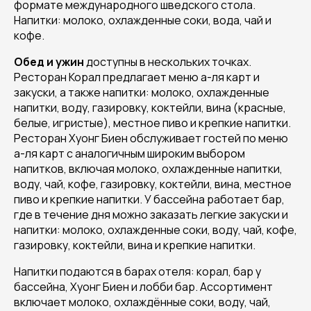
формате международного шведского стола.
Напитки: молоко, охлажденные соки, вода, чай и
кофе.
Обед и ужин
доступны в нескольких точках.
Ресторан Корал предлагает меню а-ля карт и
закуски, а также напитки: молоко, охлажденные
напитки, воду, газировку, коктейли, вина (красные,
белые, игристые), местное пиво и крепкие напитки.
Ресторан Хуонг Биен обслуживает гостей по меню
а-ля карт с аналогичным широким выбором
напитков, включая молоко, охлажденные напитки,
воду, чай, кофе, газировку, коктейли, вина, местное
пиво и крепкие напитки. У бассейна работает бар,
где в течение дня можно заказать легкие закуски и
напитки: молоко, охлажденные соки, воду, чай, кофе,
газировку, коктейли, вина и крепкие напитки.
Напитки подаются в барах отеля: корал, бар у
бассейна, Хуонг Биен и лобби бар. Ассортимент
включает молоко, охлаждённые соки, воду, чай,