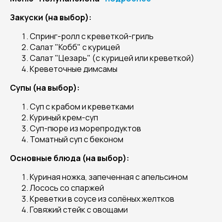
Закуски (на выбор):
Спринг-ролл с креветкой-гриль
Салат "Кобб" с курицей
Салат "Цезарь" (с курицей или креветкой)
Креветочные димсамы
Супы (на выбор):
Суп с крабом и креветками
Куриный крем-суп
Суп-пюре из морепродуктов
Томатный суп с беконом
Основные блюда (на выбор):
Куриная ножка, запеченная с апельсином
Лосось со спаржей
Креветки в соусе из солёных желтков
Говяжий стейк с овощами