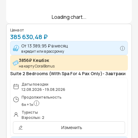
Loading chart...
Цена от
385 630,48 ₽
От
13 389,95 ₽
в месяц
в кредит или в рассрочку
3856₽ Кешбэк
на карту CoralBonus
Suite 2 Bedrooms (With Spa For 4 Pax Only)- Завтраки
Даты поездки
12.08.2026 - 19.08.2026
Продолжительность
6
н
+
1
н
Туристы
Взрослых: 2
Изменить