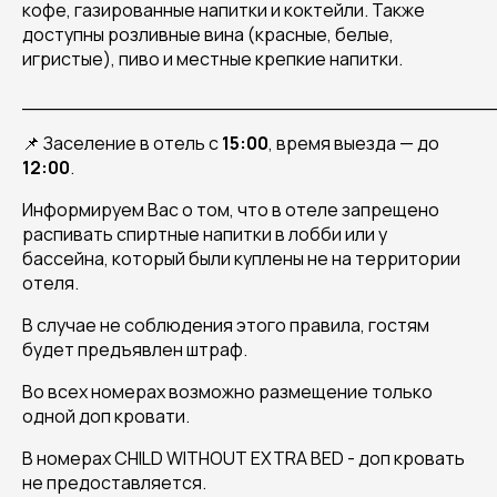
кофе, газированные напитки и коктейли. Также
доступны розливные вина (красные, белые,
игристые), пиво и местные крепкие напитки.
______________________________________
📌 Заселение в отель с
15:00
, время выезда — до
12:00
.
Информируем Вас о том, что в отеле запрещено
распивать спиртные напитки в лобби или у
бассейна, который были куплены не на территории
отеля.
В случае не соблюдения этого правила, гостям
будет предъявлен штраф.
Во всех номерах возможно размещение только
одной доп кровати.
В номерах CHILD WITHOUT EXTRA BED - доп кровать
не предоставляется.