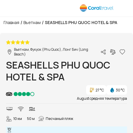
/
/
Главная
Вьетнам
SEASHELLS PHU QUOC HOTEL & SPA
1/73
Вьетнам, Фукуок (Phu Quoc), Лонг Бич (Long
Beach)
SEASHELLS PHU QUOC
HOTEL & SPA
27 °C
30 °C
August средняя температура
10 км
50 м
Песчаный пляж