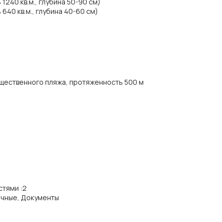
240 кв.м., глубина 50-90 см)
640 кв.м., глубина 40-60 см)
щественного пляжа, протяженность 500 м
стями
:
2
ичные, Документы