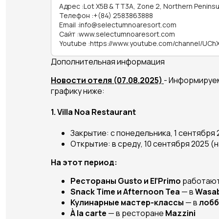
Адрес
:
Lot X5B & TT3A, Zone 2, Northern Penins
Телефон
:
+(84) 2583863888
Email
:
info@selectumnoaresort.com
Сайт
:
www.selectumnoaresort.com
Youtube
:
https://www.youtube.com/channel/UC
Дополнительная информация
Новости отеля (07.08.2025)
- Информируем
графику ниже:
1.
Villa Noa Restaurant
Закрытие: с понедельника, 1 сентября 
Открытие: в среду, 10 сентября 2025 (н
На этот период:
Рестораны Gusto и El’Primo
работают
Snack Time и Afternoon Tea
— в
Wasab
Кулинарные мастер-классы
— в
лобби
À la carte
— в ресторане
Mazzini