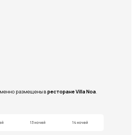
временно размещены в
ресторане Villa Noa
.
ей
13 ночей
14 ночей