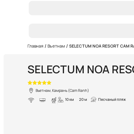
/
/
Главная
Вьетнам
SELECTUM NOA RESORT CAM R
SELECTUM NOA RES
Вьетнам, Камрань (Cam Ranh)
10 км
20 м
Песчаный пляж