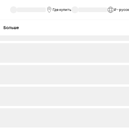
Где купить
₽
-
русс
Больше