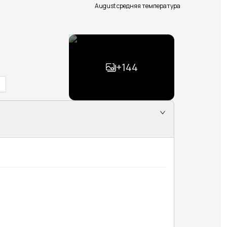
August средняя температура
+
144