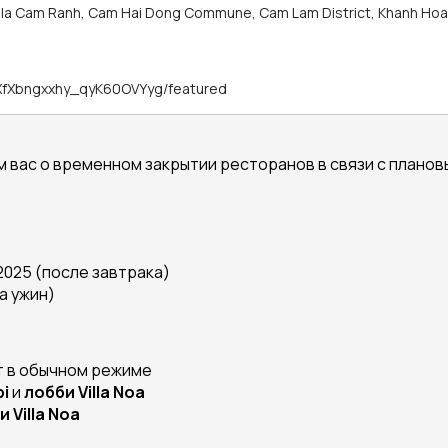
ula Cam Ranh, Cam Hai Dong Commune, Cam Lam District, Khanh Hoa 
hXfXbngxxhy_qyK60OVYyg/featured
 вас о временном закрытии ресторанов в связи с плано
2025 (после завтрака)
а ужин)
 в обычном режиме
i
и
лобби Villa Noa
 Villa Noa