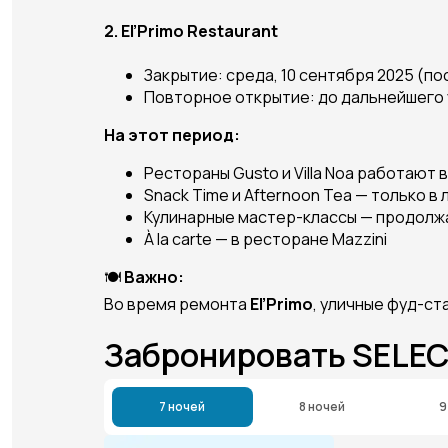
2.
El’Primo Restaurant
Закрытие: среда, 10 сентября 2025 (по
Повторное открытие: до дальнейшего
На этот период:
Рестораны Gusto и Villa Noa работают
Snack Time и Afternoon Tea — только в л
Кулинарные мастер-классы — продолжаю
À la carte — в ресторане Mazzini
🍽️
Важно:
Во время ремонта
El’Primo
, уличные фуд-ст
Забронировать SELE
7 ночей
8 ночей
9