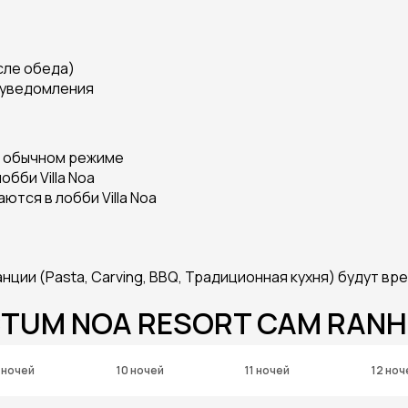
сле обеда)
 уведомления
 в обычном режиме
обби Villa Noa
тся в лобби Villa Noa
анции (Pasta, Carving, BBQ, Традиционная кухня) будут 
CTUM NOA RESORT CAM RANH
 ночей
10 ночей
11 ночей
12 ноч