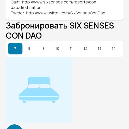
Сайт
:
http://www.sixsenses.com/resorts/con-
dao/destination
Twitter
:
http://www.twitter.com/SixSensesConDao
Забронировать SIX SENSES
CON DAO
7
8
9
10
11
12
13
14