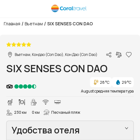
/
/
Главная
Вьетнам
SIX SENSES CON DAO
1/40
Вьетнам, Кондао (Con Dao), Кон Дао (Con Dao)
SIX SENSES CON DAO
28 °C
29 °C
August средняя температура
230 км
0 км
Песчаный пляж
Удобства отеля