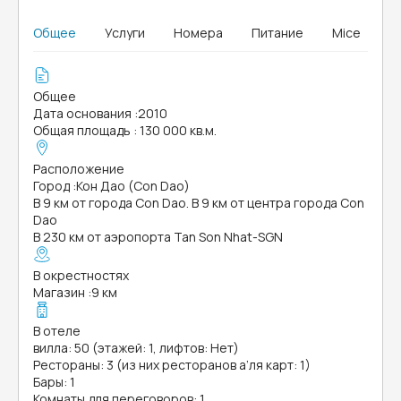
Общее
Услуги
Номера
Питание
Mice
Общее
Дата основания
:
2010
Общая площадь
:
130 000 кв.м.
Расположение
Город
:
Кон Дао (Con Dao)
В 9 км от города Con Dao. В 9 км от центра города Con
Dao
В 230 км от аэропорта Tan Son Nhat-SGN
В окрестностях
Магазин
:
9 км
В отеле
вилла: 50 (этажей: 1, лифтов: Нет)
Рестораны: 3 (из них ресторанов а’ля карт: 1)
Бары: 1
Комнаты для переговоров: 1