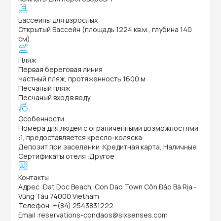
Бассейны для взрослых
Открытый Бассейн (площадь 1224 кв.м., глубина 140
см)
Пляж
Первая береговая линия
Частный пляж, протяженность 1600 м
Песчаный пляж
Песчаный вход в воду
Особенности
Номера для людей с ограниченными возможностями
:
1, предоставляется кресло-коляска
Депозит при заселении
:
Кредитная карта, Наличные
Сертификаты отеля
:
Другое
Контакты
Адрес
:
Dat Doc Beach, Con Dao Town Côn Đảo Bà Rịa -
Vũng Tàu 74000 Vietnam
Телефон
:
+(84) 2543831222
Email
:
reservations-condaos@sixsenses.com