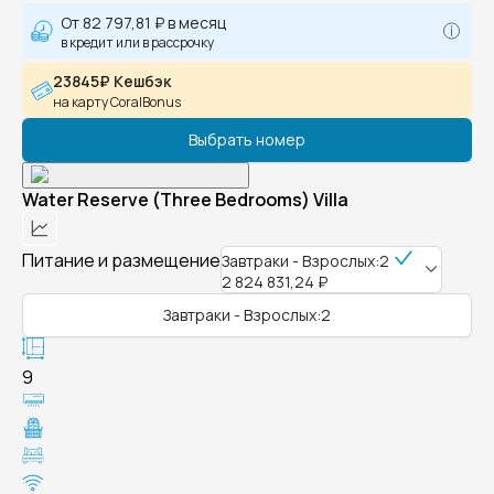
От
82 797,81 ₽
в месяц
в кредит или в рассрочку
23845₽ Кешбэк
на карту CoralBonus
Выбрать номер
Water Reserve (Three Bedrooms) Villa
Питание и размещение
Завтраки - Взрослых:2
2 824 831,24 ₽
Завтраки - Взрослых:2
9