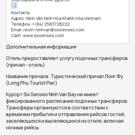
Контакты
Адрес
:
Ninh Vân Ninh Hòa Khánh Hòa Vietnam
Телефон
:
+(84) 2583728222
Email
:
resm-ninhvan@sixsenses.com
Сайт
:
www.sixsenses.com
Дополнительная информация
Отель предоставляет услугу лодочных трансферов
(причал - отель)
Название причала: Туристический причал Лонг Фу
(Long Phu Tourist Pier)
Курорт Six Senses Ninh Van Bay не имеет
фиксированного расписания лодочных трансферов.
Трансферы организуются в соответствии с
временем прибытия и отправления рейсов гостей,
заселяющихся и выселяющихся из отеля, включая
ночные рейсы.