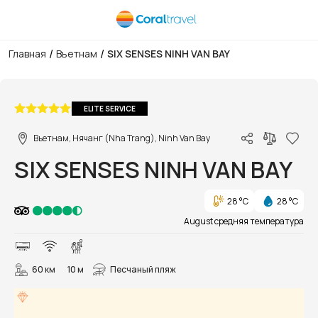
/
/
Главная
Вьетнам
SIX SENSES NINH VAN BAY
1/76
ELITE SERVICE
Вьетнам, Нячанг (Nha Trang), Ninh Van Bay
SIX SENSES NINH VAN BAY
28 °C
28 °C
August средняя температура
60 км
10 м
Песчаный пляж