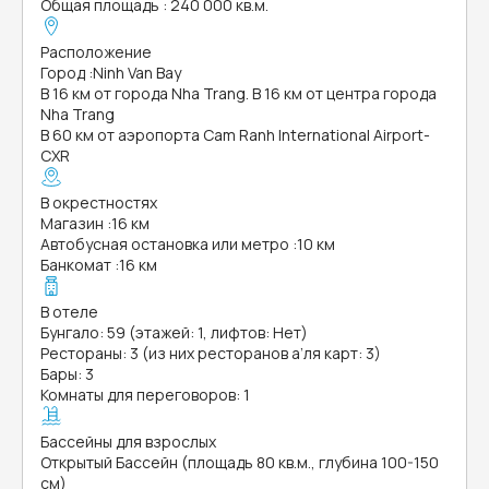
Общая площадь
:
240 000 кв.м.
Расположение
Город
:
Ninh Van Bay
В 16 км от города Nha Trang. В 16 км от центра города
Nha Trang
В 60 км от аэропорта Cam Ranh International Airport-
CXR
В окрестностях
Магазин
:
16 км
Автобусная остановка или метро
:
10 км
Банкомат
:
16 км
В отеле
Бунгало: 59 (этажей: 1, лифтов: Нет)
Рестораны: 3 (из них ресторанов а’ля карт: 3)
Бары: 3
Комнаты для переговоров: 1
Бассейны для взрослых
Открытый Бассейн (площадь 80 кв.м., глубина 100-150
см)