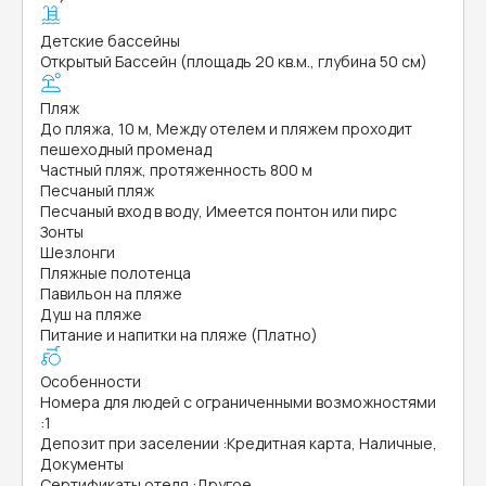
Детские бассейны
Открытый Бассейн (площадь 20 кв.м., глубина 50 см)
Пляж
До пляжа, 10 м, Между отелем и пляжем проходит
пешеходный променад
Частный пляж, протяженность 800 м
Песчаный пляж
Песчаный вход в воду, Имеется понтон или пирс
Зонты
Шезлонги
Пляжные полотенца
Павильон на пляже
Душ на пляже
Питание и напитки на пляже (Платно)
Особенности
Номера для людей с ограниченными возможностями
:
1
Депозит при заселении
:
Кредитная карта, Наличные,
Документы
Сертификаты отеля
:
Другое