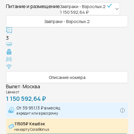
Питание и размещение
Завтраки - Взрослых:2
1 150 592,64 ₽
Завтраки - Взрослых:2
3
Описание номера
Вылет
:
Москва
Цена от
1 150 592,64 ₽
От
39 951,13 ₽
в месяц
в кредит или в рассрочку
11505₽ Кешбэк
на карту CoralBonus