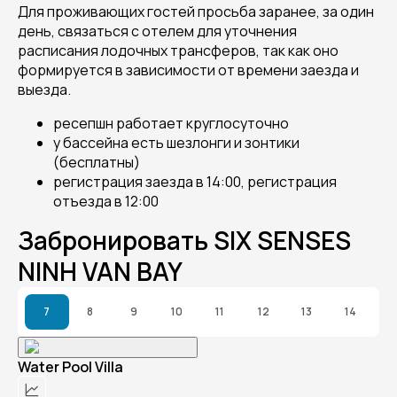
Для проживающих гостей просьба заранее, за один
день, связаться с отелем для уточнения
расписания лодочных трансферов, так как оно
формируется в зависимости от времени заезда и
выезда.
ресепшн работает круглосуточно
у бассейна есть шезлонги и зонтики
(бесплатны)
регистрация заезда в 14:00, регистрация
отъезда в 12:00
Забронировать SIX SENSES
NINH VAN BAY
7
8
9
10
11
12
13
14
Water Pool Villa