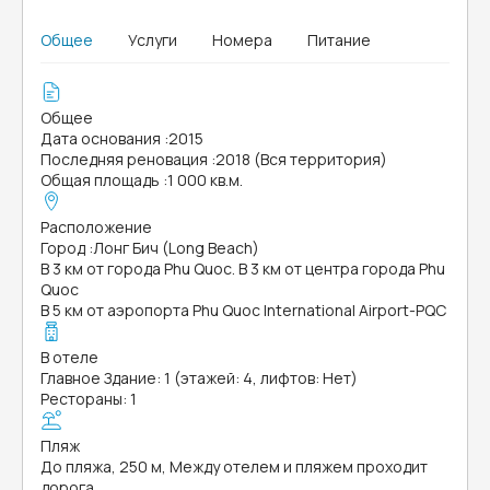
Общее
Услуги
Номера
Питание
Общее
Дата основания
:
2015
Последняя реновация
:
2018 (Вся территория)
Общая площадь
:
1 000 кв.м.
Расположение
Город
:
Лонг Бич (Long Beach)
В 3 км от города Phu Quoc. В 3 км от центра города Phu
Quoc
В 5 км от аэропорта Phu Quoc International Airport-PQC
В отеле
Главное Здание: 1 (этажей: 4, лифтов: Нет)
Рестораны: 1
Пляж
До пляжа, 250 м, Между отелем и пляжем проходит
дорога