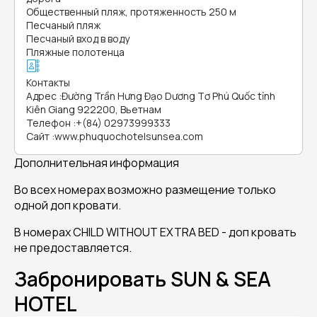
Общественный пляж, протяженность 250 м
Песчаный пляж
Песчаный вход в воду
Пляжные полотенца
Контакты
Адрес
:
Đường Trần Hưng Đạo Dương Tơ Phú Quốc tỉnh
Kiên Giang 922200, Вьетнам
Телефон
:
+(84) 02973999333
Сайт
:
www.phuquochotelsunsea.com
Дополнительная информация
Во всех номерах возможно размещение только
одной доп кровати.
В номерах CHILD WITHOUT EXTRA BED - доп кровать
не предоставляется.
Забронировать SUN & SEA
HOTEL