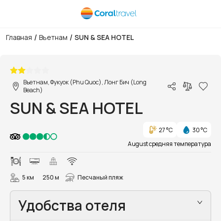
/
/
Главная
Вьетнам
SUN & SEA HOTEL
1/17
Вьетнам, Фукуок (Phu Quoc), Лонг Бич (Long
Beach)
SUN & SEA HOTEL
27 °C
30 °C
August средняя температура
5 км
250 м
Песчаный пляж
Удобства отеля