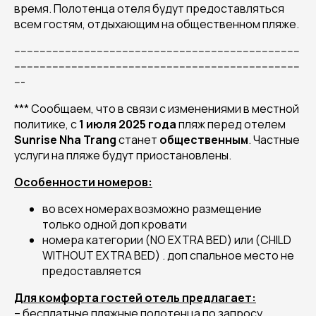
время. Полотенца отеля будут предоставляться
всем гостям, отдыхающим на общественном пляже.
------------------------------------------------------------------------------------------
------------------------------------------------------------------------------------------
---
*** Сообщаем, что в связи с изменениями в местной
политике, с
1 июля 2025 года
пляж перед отелем
Sunrise Nha Trang
станет
общественным
. Частные
услуги на пляже будут приостановлены.
Особенности номеров:
во всех номерах возможно размещение
только одной доп кровати
номера категории (NO EXTRA BED) или (CHILD
WITHOUT EXTRA BED) . доп спальное место не
предоставляется
Для комфорта гостей отель предлагает:
– бесплатные пляжные полотенца по запросу