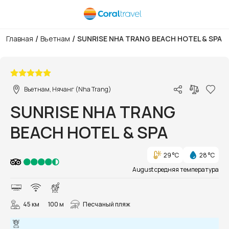
/
/
Главная
Вьетнам
SUNRISE NHA TRANG BEACH HOTEL & SPA
1/113
Вьетнам, Нячанг (Nha Trang)
SUNRISE NHA TRANG
BEACH HOTEL & SPA
29 °C
28 °C
August средняя температура
45 км
100 м
Песчаный пляж