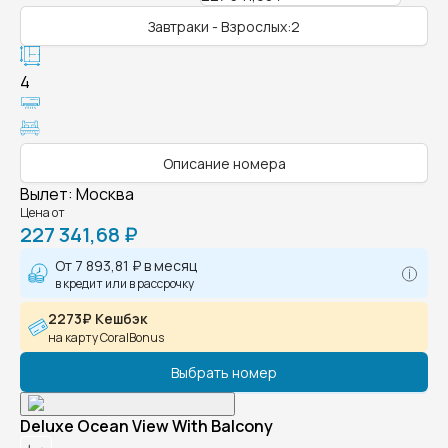
Завтраки - Взрослых:2
4
Описание номера
Вылет
:
Москва
Цена от
227 341,68 ₽
От
7 893,81 ₽
в месяц
в кредит или в рассрочку
2273₽ Кешбэк
на карту CoralBonus
Выбрать номер
Deluxe Ocean View With Balcony