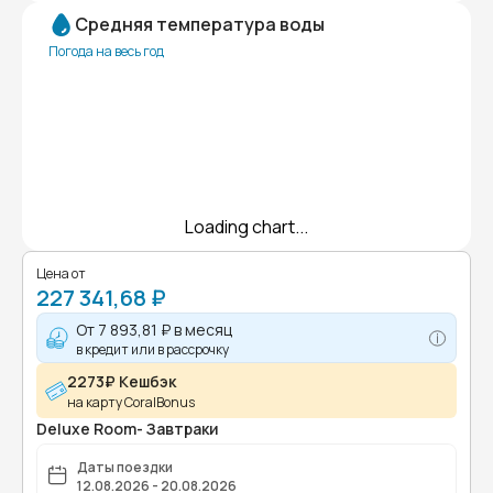
Средняя температура воды
Погода на весь год
Loading chart...
Цена от
227 341,68 ₽
От
7 893,81 ₽
в месяц
в кредит или в рассрочку
2273₽ Кешбэк
на карту CoralBonus
Deluxe Room- Завтраки
Даты поездки
12.08.2026 - 20.08.2026