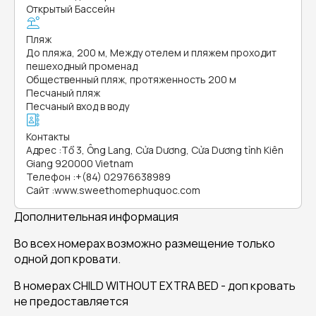
Открытый Бассейн
Пляж
До пляжа, 200 м, Между отелем и пляжем проходит
пешеходный променад
Общественный пляж, протяженность 200 м
Песчаный пляж
Песчаный вход в воду
Контакты
Адрес
:
Tổ 3, Ông Lang, Cửa Dương, Cửa Dương tỉnh Kiên
Giang 920000 Vietnam
Телефон
:
+(84) 02976638989
Сайт
:
www.sweethomephuquoc.com
Дополнительная информация
Во всех номерах возможно размещение только
одной доп кровати.
В номерах CHILD WITHOUT EXTRA BED - доп кровать
не предоставляется