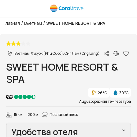
/
/
Главная
Вьетнам
SWEET HOME RESORT & SPA
1/17
Вьетнам, Фукуок (Phu Quoc), Онг Лан (Ong Lang)
SWEET HOME RESORT &
SPA
26 °C
30 °C
August средняя температура
15 км
200 м
Песчаный пляж
Удобства отеля