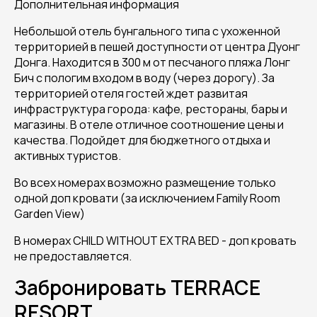
Дополнительная информация
Небольшой отель бунгального типа с ухоженной
территорией в пешей доступности от центра Дуонг
Донга. Находится в 300 м от песчаного пляжа Лонг
Бич с пологим входом в воду (через дорогу). За
территорией отеля гостей ждет развитая
инфраструктура города: кафе, рестораны, бары и
магазины. В отеле отличное соотношение цены и
качества. Подойдет для бюджетного отдыха и
активных туристов.
Во всех номерах возможно размещение только
одной доп кровати (за исключением Family Room
Garden View)
В номерах CHILD WITHOUT EXTRA BED - доп кровать
не предоставляется.
Забронировать TERRACE
RESORT