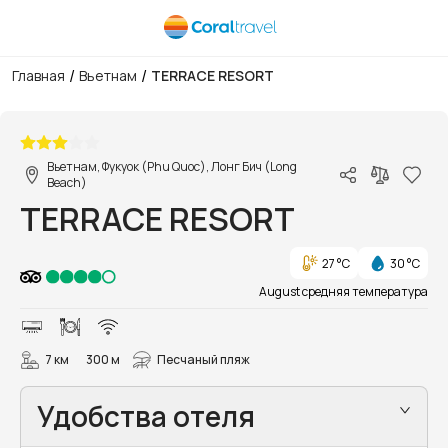
/
/
Главная
Вьетнам
TERRACE RESORT
1/9
Вьетнам, Фукуок (Phu Quoc), Лонг Бич (Long
Beach)
TERRACE RESORT
27 °C
30 °C
August средняя температура
7 км
300 м
Песчаный пляж
Удобства отеля