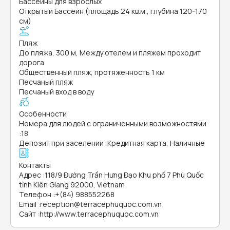
Бассейны для взрослых
Открытый Бассейн (площадь 24 кв.м., глубина 120-170
см)
Пляж
До пляжа, 300 м, Между отелем и пляжем проходит
дорога
Общественный пляж, протяженность 1 км
Песчаный пляж
Песчаный вход в воду
Особенности
Номера для людей с ограниченными возможностями
:
18
Депозит при заселении
:
Кредитная карта, Наличные
Контакты
Адрес
:
118/9 Đường Trần Hưng Đạo Khu phố 7 Phú Quốc
tỉnh Kiên Giang 92000, Vietnam
Телефон
:
+(84) 988552268
Email
:
reception@terracephuquoc.com.vn
Сайт
:
http://www.terracephuquoc.com.vn