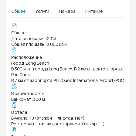
Общее
Услуги
Номера
Питание
Общее
Дата основания
:
2013
Общая площадь
:
2 000 кв.м.
Расположение
Город
:
Long Beach
В 300 м от города Long Beach. В 2 км от центра города
Phu Quoc
В 7 км от аэропорта Phu Quoc International Airport-PQC
В окрестностях
Банкомат
:
300 м
В отеле
Бунгало: 18 (этажей: 1, лифтов: Нет)
Рестораны: 1 (из них ресторанов а’ля карт: 1)