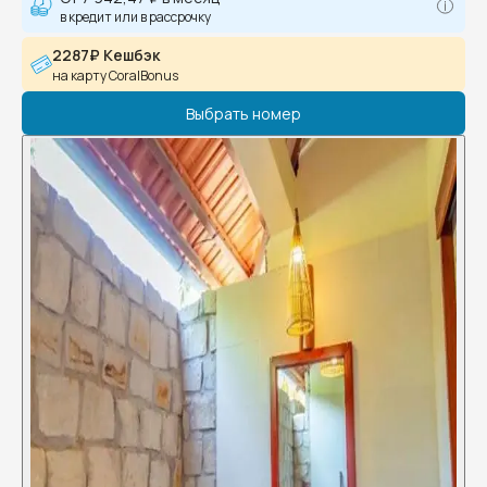
в кредит или в рассрочку
2287₽ Кешбэк
на карту CoralBonus
Выбрать номер