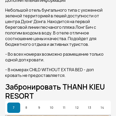
Дополнительная информация
Небольшой отель бунгального типа с ухоженной
зеленой территорией в пешей доступности от
центра Дуонг Донга. Находится на первой
береговой линии песчаного пляжа Лонг Бич с
пологим входом в воду. В отеле отличное
соотношение цены и качества. Подойдет для
бюджетного отдыха и активных туристов.
- Во всех номерах возможно размещение только
одной доп кровати.
- В номерах CHILD WITHOUT EXTRA BED - доп
кровать не предоставляется.
Забронировать THANH KIEU
RESORT
7
8
9
10
11
12
13
14