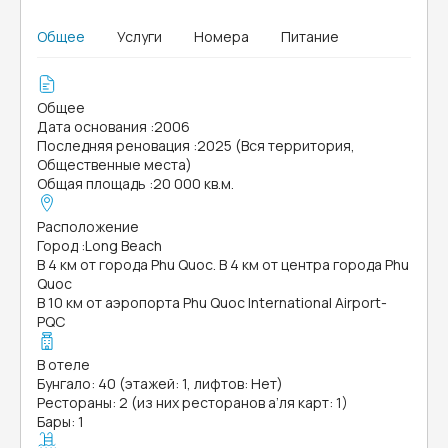
Общее
Услуги
Номера
Питание
Общее
Дата основания
:
2006
Последняя реновация
:
2025 (Вся территория,
Общественные места)
Общая площадь
:
20 000 кв.м.
Расположение
Город
:
Long Beach
В 4 км от города Phu Quoc. В 4 км от центра города Phu
Quoc
В 10 км от аэропорта Phu Quoc International Airport-
PQC
В отеле
Бунгало: 40 (этажей: 1, лифтов: Нет)
Рестораны: 2 (из них ресторанов а’ля карт: 1)
Бары: 1