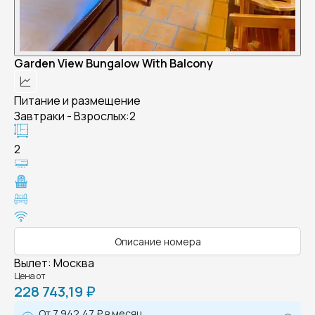
Garden View Bungalow With Balcony
Питание и размещение
Завтраки - Взрослых:2
2
Описание номера
Вылет
:
Москва
Цена от
228 743,19 ₽
От
7 942,47 ₽
в месяц