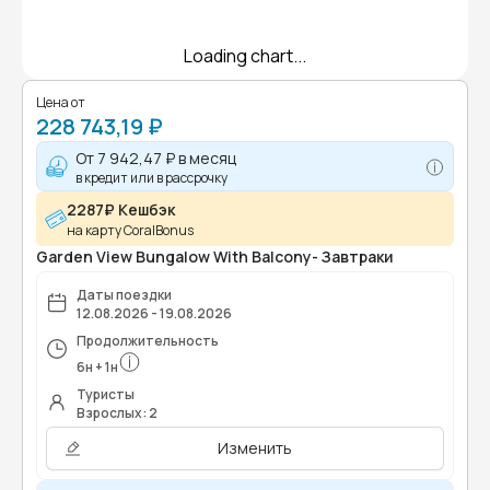
Loading chart...
Цена от
228 743,19 ₽
От
7 942,47 ₽
в месяц
в кредит или в рассрочку
2287₽ Кешбэк
на карту CoralBonus
Garden View Bungalow With Balcony- Завтраки
Даты поездки
12.08.2026 - 19.08.2026
Продолжительность
6
н
+
1
н
Туристы
Взрослых: 2
Изменить