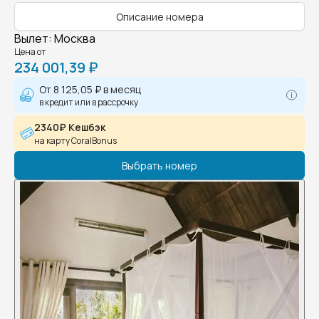
Описание номера
Вылет
:
Москва
Цена от
234 001,39 ₽
От
8 125,05 ₽
в месяц
в кредит или в рассрочку
2340₽ Кешбэк
на карту CoralBonus
Выбрать номер