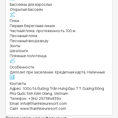
Бассейны для взрослых
Открытый Бассейн
Пляж
Первая береговая линия
Частный пляж, протяженность 100 м
Песчаный пляж
Песчаный вход в воду
Зонты
Шезлонги
Пляжные полотенца
Особенности
Депозит при заселении
:
Кредитная карта, Наличные
Контакты
Адрес
:
100c/14 Đường Trần Hưng Đạo TT. Dương Đông
Phú Quốc tỉnh Kiên Giang, Vietnam
Телефон
:
+(84) 2973848394
Email
:
info@thanhkieuresort.com
Сайт
:
www.thanhkieuresort.com