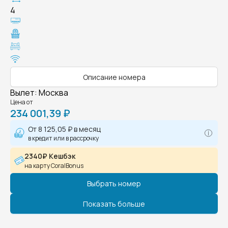
4
Описание номера
Вылет
:
Москва
Цена от
234 001,39 ₽
От
8 125,05 ₽
в месяц
в кредит или в рассрочку
2340₽ Кешбэк
на карту CoralBonus
Выбрать номер
Показать больше