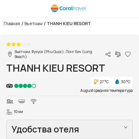
/
/
Главная
Вьетнам
THANH KIEU RESORT
1/110
Вьетнам, Фукуок (Phu Quoc), Лонг Бич (Long
Beach)
THANH KIEU RESORT
27 °C
30 °C
August средняя температура
10 км
Удобства отеля