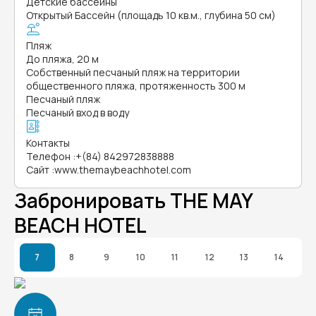
Детские бассейны
Открытый Бассейн (площадь 10 кв.м., глубина 50 см)
Пляж
До пляжа, 20 м
Собственный песчаный пляж на территории
общественного пляжа, протяженность 300 м
Песчаный пляж
Песчаный вход в воду
Контакты
Телефон
:
+(84) 842972838888
Сайт
:
www.themaybeachhotel.com
Забронировать THE MAY
BEACH HOTEL
7
8
9
10
11
12
13
14