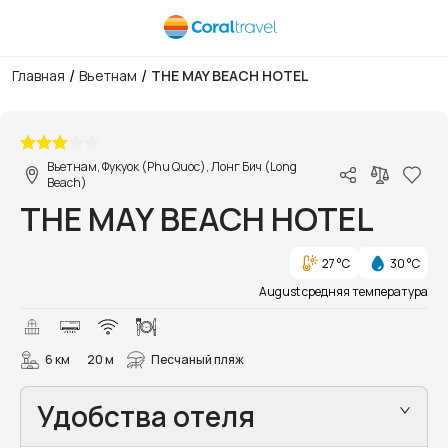
/
/
Главная
Вьетнам
THE MAY BEACH HOTEL
1/33
Вьетнам, Фукуок (Phu Quoc), Лонг Бич (Long
Beach)
THE MAY BEACH HOTEL
27 °C
30 °C
August средняя температура
6 км
20 м
Песчаный пляж
Удобства отеля