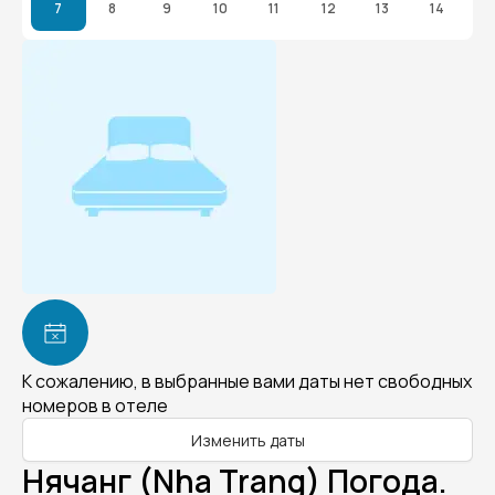
7
8
9
10
11
12
13
14
К сожалению, в выбранные вами даты нет свободных
номеров в отеле
Изменить даты
Нячанг (Nha Trang) Погода.