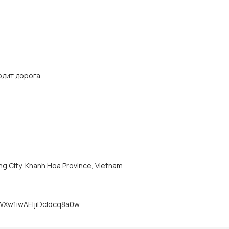
одит дорога
g City, Khanh Hoa Province, Vietnam
WXw1iwAEljiDcIdcq8a0w