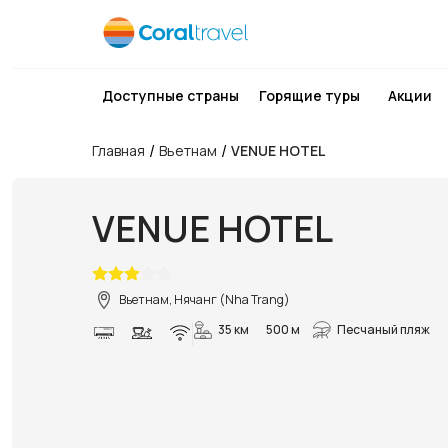
Доступные страны
Горящие туры
Акции
/
/
Главная
Вьетнам
VENUE HOTEL
VENUE HOTEL
Вьетнам, Нячанг (Nha Trang)
35 км
500 м
Песчаный пляж