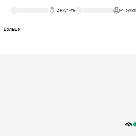
Где купить
₽
-
русс
Больше