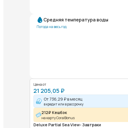
Средняя температура воды
Погода на весь год
Цена от
21 205,05 ₽
От
736,29 ₽
в месяц
в кредит или в рассрочку
212₽ Кешбэк
на карту CoralBonus
Deluxe Partial Sea View- Завтраки