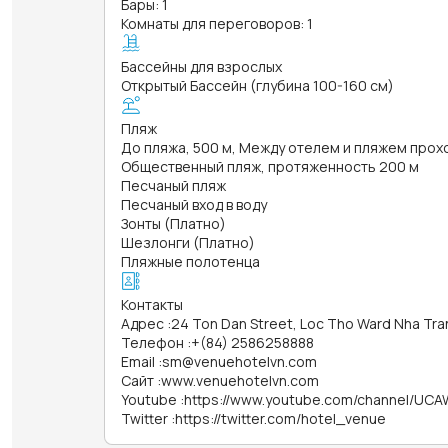
Бары: 1
Комнаты для переговоров: 1
Бассейны для взрослых
Открытый Бассейн (глубина 100-160 см)
Пляж
До пляжа, 500 м, Между отелем и пляжем прох
Общественный пляж, протяженность 200 м
Песчаный пляж
Песчаный вход в воду
Зонты (Платно)
Шезлонги (Платно)
Пляжные полотенца
Контакты
Адрес
:
24 Ton Dan Street, Loc Tho Ward Nha Tran
Телефон
:
+(84) 2586258888
Email
:
sm@venuehotelvn.com
Сайт
:
www.venuehotelvn.com
Youtube
:
https://www.youtube.com/channel/UCA
Twitter
:
https://twitter.com/hotel_venue