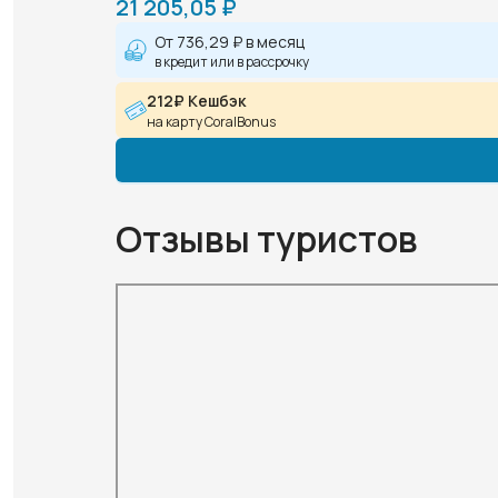
21 205,05 ₽
От
736,29 ₽
в месяц
в кредит или в рассрочку
212₽ Кешбэк
на карту CoralBonus
Отзывы туристов