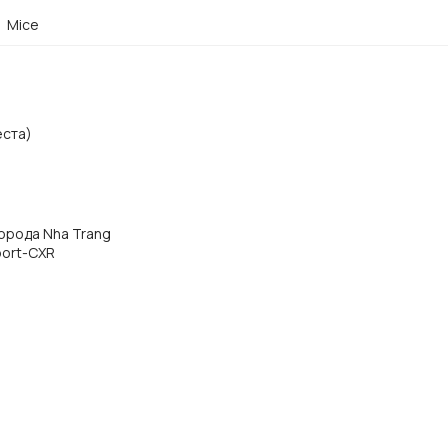
Mice
еста)
города Nha Trang
port-CXR