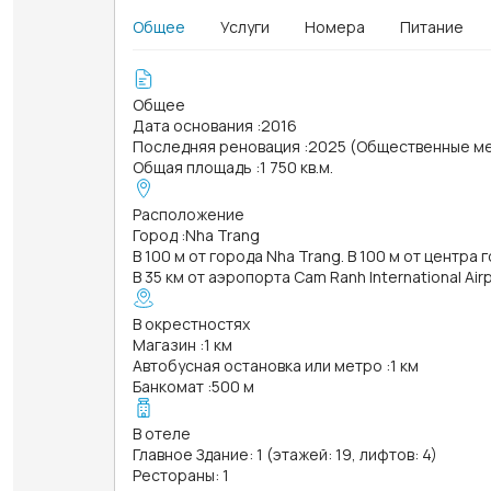
Общее
Услуги
Номера
Питание
Общее
Дата основания
:
2016
Последняя реновация
:
2025 (Общественные м
Общая площадь
:
1 750 кв.м.
Расположение
Город
:
Nha Trang
В 100 м от города Nha Trang. В 100 м от центра 
В 35 км от аэропорта Cam Ranh International Air
В окрестностях
Магазин
:
1 км
Автобусная остановка или метро
:
1 км
Банкомат
:
500 м
В отеле
Главное Здание: 1 (этажей: 19, лифтов: 4)
Рестораны: 1