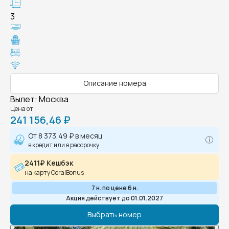
3
Описание номера
Вылет
:
Москва
Цена от
241 156,46 ₽
От
8 373,49 ₽
в месяц
в кредит или в рассрочку
2411₽ Кешбэк
на карту CoralBonus
7 н. по цене 6 н.
Акция действует до 01.01.2027
Выбрать номер