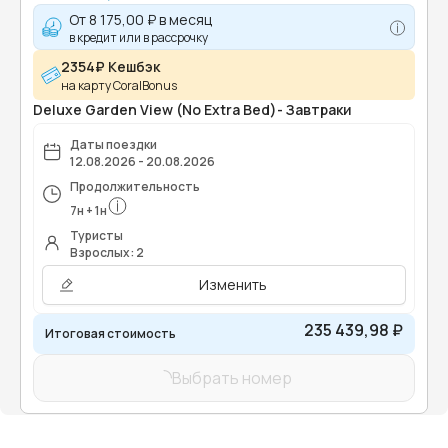
От
8 175,00 ₽
в месяц
в кредит или в рассрочку
2354₽ Кешбэк
на карту CoralBonus
Deluxe Garden View (No Extra Bed)- Завтраки
Даты поездки
12.08.2026 - 20.08.2026
Продолжительность
7
н
+
1
н
Туристы
Взрослых: 2
Изменить
235 439,98 ₽
Итоговая стоимость
Выбрать номер