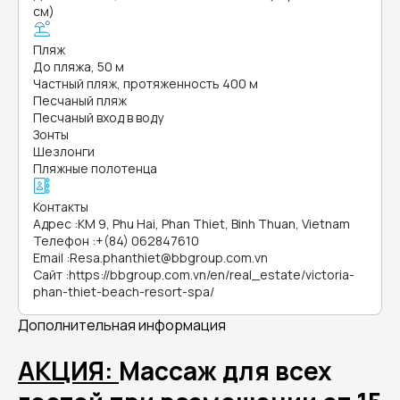
см)
Пляж
До пляжа, 50 м
Частный пляж, протяженность 400 м
Песчаный пляж
Песчаный вход в воду
Зонты
Шезлонги
Пляжные полотенца
Контакты
Адрес
:
KM 9, Phu Hai, Phan Thiet, Binh Thuan, Vietnam
Телефон
:
+(84) 062847610
Email
:
Resa.phanthiet@bbgroup.com.vn
Сайт
:
https://bbgroup.com.vn/en/real_estate/victoria-
phan-thiet-beach-resort-spa/
Дополнительная информация
АКЦИЯ:
Массаж для всех