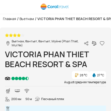
/
/
Главная
Вьетнам
VICTORIA PHAN THIET BEACH RESORT & SP
1/121
Вьетнам, Фантьет, Фантьет, Муйне (Phan Thiet,
Mui Ne)
VICTORIA PHAN THIET
BEACH RESORT & SPA
28 °C
27 °C
August средняя температура
200 км
50 м
Песчаный пляж