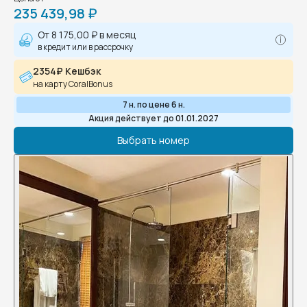
235 439,98 ₽
От
8 175,00 ₽
в месяц
в кредит или в рассрочку
2354₽ Кешбэк
на карту CoralBonus
7 н. по цене 6 н.
Акция действует до 01.01.2027
Выбрать номер