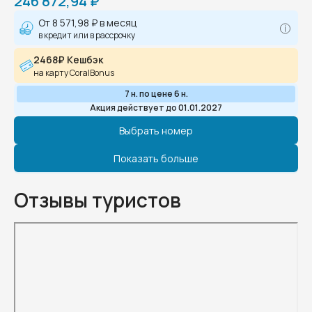
246 872,94 ₽
От
8 571,98 ₽
в месяц
в кредит или в рассрочку
2468₽ Кешбэк
на карту CoralBonus
7 н. по цене 6 н.
Акция действует до 01.01.2027
Выбрать номер
Показать больше
Отзывы туристов