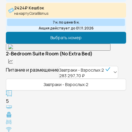
2424₽ Кешбэк
на карту CoralBonus
7 н. по цене 6 н.
Акция действует до 01.11.2026
Выбрать номер
2-Bedroom Suite Room (No Extra Bed)
Питание и размещение
Завтраки - Взрослых:2
283 297,70 ₽
Завтраки - Взрослых:2
5