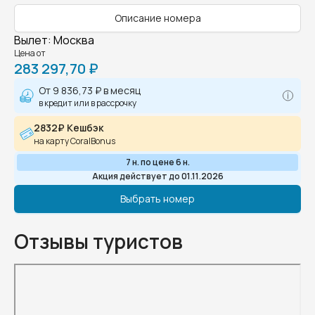
Описание номера
Вылет
:
Москва
Цена от
283 297,70 ₽
От
9 836,73 ₽
в месяц
в кредит или в рассрочку
2832₽ Кешбэк
на карту CoralBonus
7 н. по цене 6 н.
Акция действует до 01.11.2026
Выбрать номер
Отзывы туристов