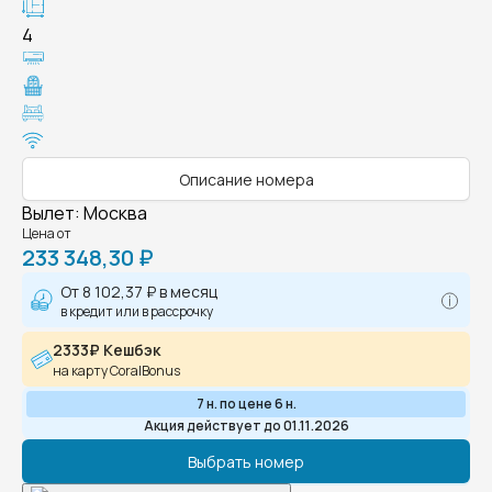
4
Описание номера
Вылет
:
Москва
Цена от
233 348,30 ₽
От
8 102,37 ₽
в месяц
в кредит или в рассрочку
2333₽ Кешбэк
на карту CoralBonus
7 н. по цене 6 н.
Акция действует до 01.11.2026
Выбрать номер