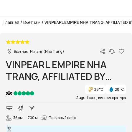
/
/
Главная
Вьетнам
VINPEARL EMPIRE NHA TRANG, AFFILIATED B
1/85
Вьетнам, Нячанг (Nha Trang)
VINPEARL EMPIRE NHA
TRANG, AFFILIATED BY
MELIÁ
29 °C
28 °C
August средняя температура
36 км
700 м
Песчаный пляж