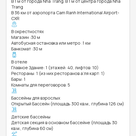
В 1 м от города Nha Trang. В 1 м от центра города Nha
Trang
В 36 км от аэропорта Cam Ranh International Airport-
CXR
В окрестностях
Магазин
:
30 м
Автобусная остановка или метро
:
1 км
Банкомат
:
30 м
В отеле
Главное Здание: 1 (этажей: 40, лифтов: 10)
Рестораны: 1 (из них ресторанов а’ля карт: 1)
Бары: 1
Комнаты для переговоров: 5
Бассейны для взрослых
Открытый Бассейн (площадь 300 кв.м., глубина 126 см)
Детские бассейны
Детская секция в основном бассейне (площадь 30
кв.м., глубина 60 см)