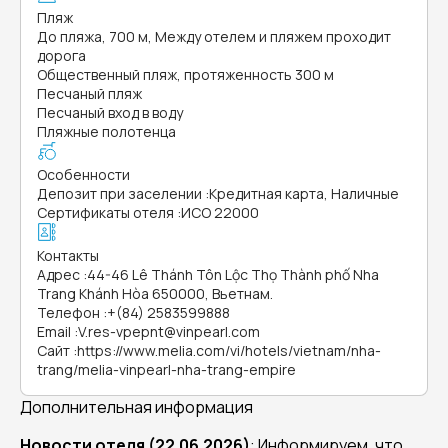
Пляж
До пляжа, 700 м, Между отелем и пляжем проходит
дорога
Общественный пляж, протяженность 300 м
Песчаный пляж
Песчаный вход в воду
Пляжные полотенца
Особенности
Депозит при заселении
:
Кредитная карта, Наличные
Сертификаты отеля
:
ИСО 22000
Контакты
Адрес
:
44-46 Lê Thánh Tôn Lộc Thọ Thành phố Nha
Trang Khánh Hòa 650000, Вьетнам.
Телефон
:
+(84) 2583599888
Email
:
V.res-vpepnt@vinpearl.com
Сайт
:
https://www.melia.com/vi/hotels/vietnam/nha-
trang/melia-vinpearl-nha-trang-empire
Дополнительная информация
Новости отеля (22.06.2026)
: Информируем, что