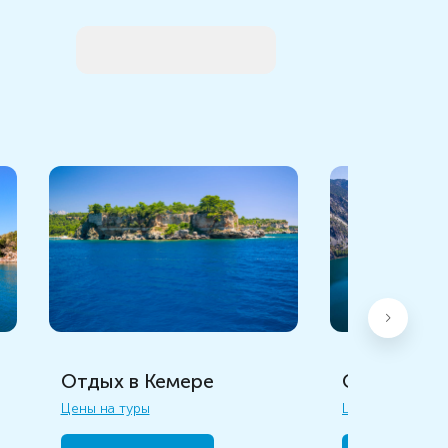
Отдых в Б
Отдых в Кемере
Цены на туры
Цены на туры