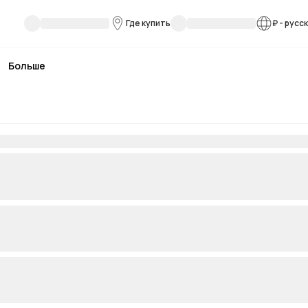
Где купить
₽
-
русс
Больше