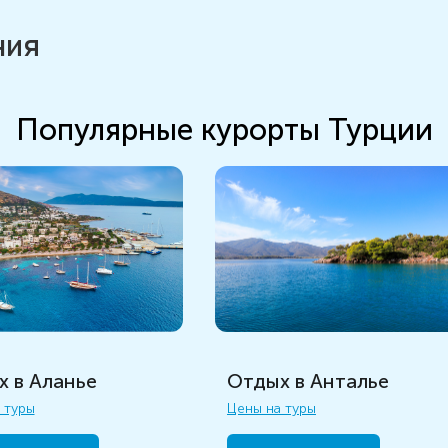
ния
Популярные курорты Турции
Отдых в Анталье
 в Аланье
Цены на туры
 туры