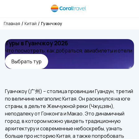
/
/
Главная
Китай
Гуанчжоу
Туры в Гуанчжоу 2026
Что посмотреть, как добраться, авиабилеты и отели
Выбрать тур
Гуанчжоу (广州) – столица провинции Гуандун, третий
по величине мегаполис Китая. Он раскинулся на юге
страны, в дельте Жемчужной реки (Чжуцзян),
неподалеку от Гонконга и Макао. Это динамичный
город, в котором можно увидеть традиционную
архитектуру и современные небоскребы, узнать
больше про историю Китая, а также попробовать