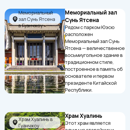
Мемориальный зал
Сунь Ятсена
Рядом с парком Юэсю
расположен
Мемориальный зал Сунь
Ятсена — величественное
восьмиугольное здание в
традиционном стиле,
построенное в память об
основателе и первом
президенте Китайской
Республики.
Храм Хуалинь
Этот храм является