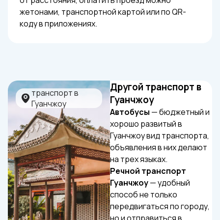
от расстояния, оплатить проезд можно
жетонами, транспортной картой или по QR-
коду в приложениях.
Другой транспорт в
Гуанчжоу
Автобусы
— бюджетный и
хорошо развитый в
Гуанчжоу вид транспорта,
объявления в них делают
на трех языках.
Речной транспорт
Гуанчжоу
— удобный
способ не только
передвигаться по городу,
но и отправиться в