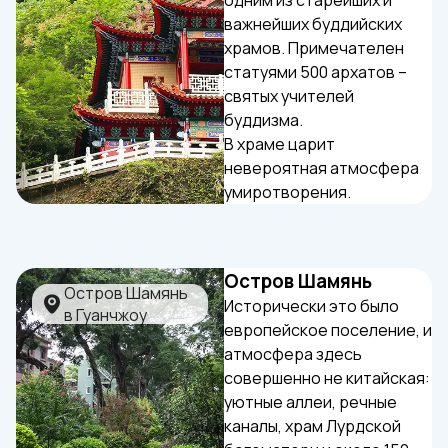
одним из старейших и
важнейших буддийских
храмов. Примечателен
статуями 500 архатов –
святых учителей
буддизма.
В храме царит
невероятная атмосфера
умиротворения.
Остров Шамянь
Исторически это было
европейское поселение, и
атмосфера здесь
совершенно не китайская:
уютные аллеи, речные
каналы, храм Лурдской