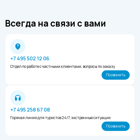
Отели Дадунхая
Как платить в Китае
Туры в Пекин из Владивостока
Отели Пекина
Когда лететь на Хайнань
Туры в Китай из Иркутска
Отели Гуанчжоу
Всегда на связи с вами
Куда поехать в Китае в первый раз
Информация для бронирования туров в
Китай
+7 495 502 12 06
Отдел по работе с частными клиентами, вопросы по заказу
Позвонить
+7 495 258 67 08
Горячая линия для туристов 24/7, экстренные ситуации
Позвонить