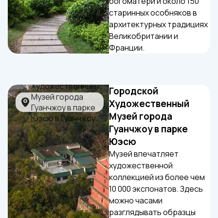
богоматери и около 150
старинных особняков в
архитектурных традициях
Великобритании и
Франции.
Городской
Художественный
Музей города
Гуанчжоу в парке
Юэсю
Музей впечатляет
художественной
коллекцией из более чем
10 000 экспонатов. Здесь
можно часами
разглядывать образцы