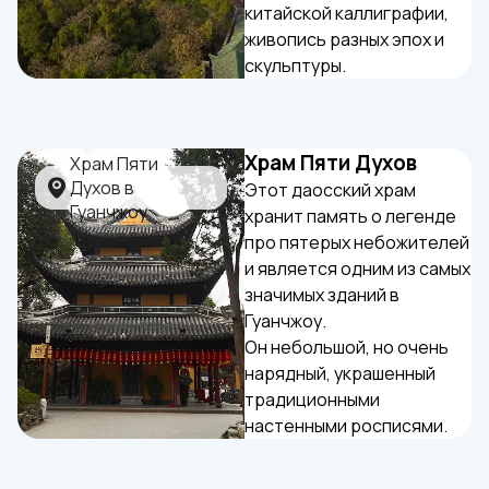
китайской каллиграфии,
живопись разных эпох и
скульптуры.
Храм Пяти Духов
Этот даосский храм
хранит память о легенде
про пятерых небожителей
и является одним из самых
значимых зданий в
Гуанчжоу.
Он небольшой, но очень
нарядный, украшенный
традиционными
настенными росписями.