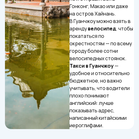
Гонконг, Макао или даже
на остров Хайнань.
В Гуанчжоу можно взять в
аренду
велосипед
, чтобы
покататься по
окрестностям — по всему
городу более сотни
велосипедных стоянок.
Такси в Гуанчжоу
—
удобное и относительно
бюджетное, но важно
учитывать, что водители
плохо понимают
английский: лучше
показывать адрес,
написанный китайскими
иероглифами.