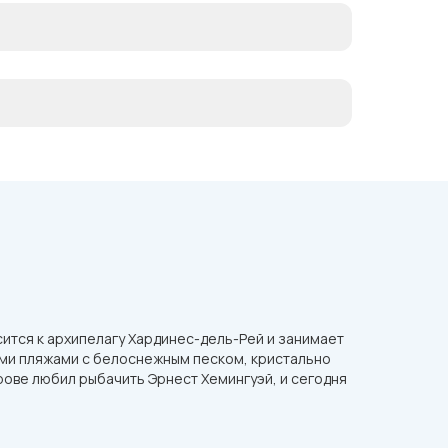
сится к архипелагу Хардинес-дель-Рей и занимает
ными пляжами с белоснежным песком, кристально
рове любил рыбачить Эрнест Хемингуэй, и сегодня