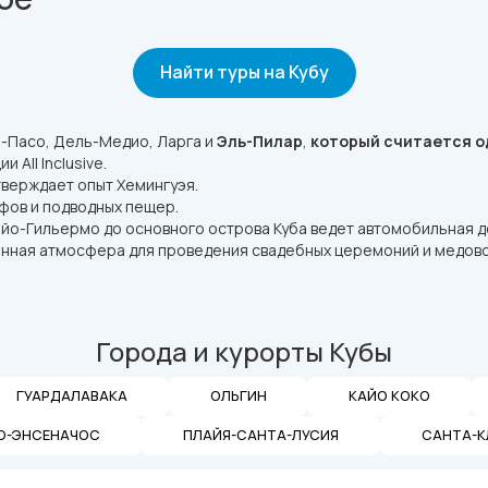
Найти туры на Кубу
-Пасо, Дель-Медио, Ларга и
Эль-Пилар
,
который считается од
All Inclusive.
тверждает опыт Хемингуэя.
фов и подводных пещер.
йо-Гильермо до основного острова Куба ведет автомобильная д
нная атмосфера для проведения свадебных церемоний и медово
Города и курорты Кубы
ГУАРДАЛАВАКА
ОЛЬГИН
КАЙО КОКО
О-ЭНСЕНАЧОС
ПЛАЙЯ-САНТА-ЛУСИЯ
САНТА-К