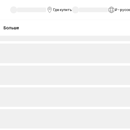
Где купить
₽
-
русс
Больше