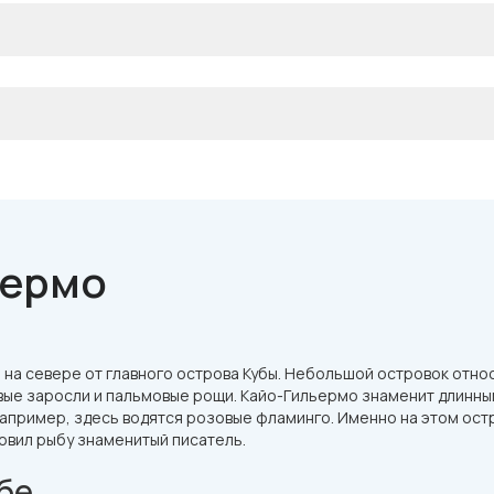
ьермо
 на севере от главного острова Кубы. Небольшой островок отно
ровые заросли и пальмовые рощи. Кайо-Гильермо знаменит длин
 например, здесь водятся розовые фламинго. Именно на этом ост
ловил рыбу знаменитый писатель.
бе