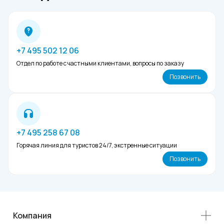
Экскурсии на Кипре
+7 495 502 12 06
Отдел по работе с частными клиентами, вопросы по заказу
Позвонить
+7 495 258 67 08
Горячая линия для туристов 24/7, экстренные ситуации
Позвонить
Компания