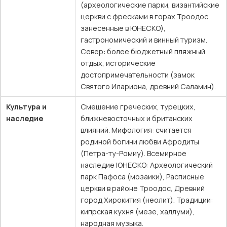
(археологические парки, византийские
церкви с фресками в горах Троодос,
занесенные в ЮНЕСКО),
гастрономический и винный туризм.
Север: более бюджетный пляжный
отдых, исторические
достопримечательности (замок
Святого Илариона, древний Саламин).
Культура и
Смешение греческих, турецких,
наследие
ближневосточных и британских
влияний. Мифология: считается
родиной богини любви Афродиты
(Петра-ту-Ромиу). Всемирное
наследие ЮНЕСКО: Археологический
парк Пафоса (мозаики), Расписные
церкви в районе Троодос, Древний
город Хирокития (неолит). Традиции:
кипрская кухня (мезе, халлуми),
народная музыка.