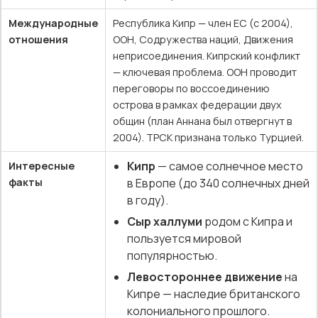
Международные
Республика Кипр — член ЕС (с 2004),
отношения
ООН, Содружества наций, Движения
неприсоединения. Кипрский конфликт
— ключевая проблема. ООН проводит
переговоры по воссоединению
острова в рамках федерации двух
общин (план Аннана был отвергнут в
2004). ТРСК признана только Турцией.
Кипр
— самое солнечное место
Интересные
факты
в Европе (до 340 солнечных дней
в году).
Сыр халлуми
родом с Кипра и
пользуется мировой
популярностью.
Левостороннее движение
на
Кипре — наследие британского
колониального прошлого.