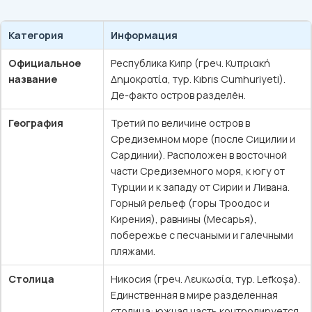
Категория
Информация
Официальное
Республика Кипр (греч. Κυπριακή
название
Δημοκρατία, тур. Kıbrıs Cumhuriyeti).
Де-факто остров разделён.
География
Третий по величине остров в
Средиземном море (после Сицилии и
Сардинии). Расположен в восточной
части Средиземного моря, к югу от
Турции и к западу от Сирии и Ливана.
Горный рельеф (горы Троодос и
Кирения), равнины (Месарья),
побережье с песчаными и галечными
пляжами.
Столица
Никосия (греч. Λευκωσία, тур. Lefkoşa).
Единственная в мире разделенная
столица: южная часть контролируется