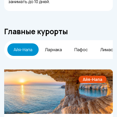
занимать до 10 дней.
Главные курорты
Айя-Напа
Ларнака
Пафос
Лимасс
Айя-Напа