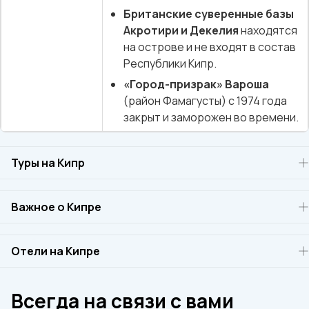
Британские суверенные базы
Акротири и Декелия
находятся
на острове и не входят в состав
Республики Кипр.
«Город-призрак» Вароша
(район Фамагусты) с 1974 года
закрыт и заморожен во времени.
Туры на Кипр
Айя-Напа
Ларнака
Важное о Кипре
Лимассол
Виза на Кипр
Пафос
Важная информация для бронирования туров на Кипр
Отели на Кипре
Протарас
Полезная информация о Кипре
Писсури
Отели Кипра
Подробная информация о Кипре
Никосия
Отели Лимассола
Всегда на связи с вами
Информация Covid19
Туры на Кипр из Санкт-Петербурга
Отели в Варадеро