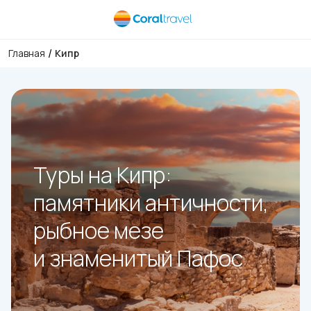
/
Главная
Кипр
Туры на Кипр:
памятники античности,
рыбное мезе
и знаменитый Пафос