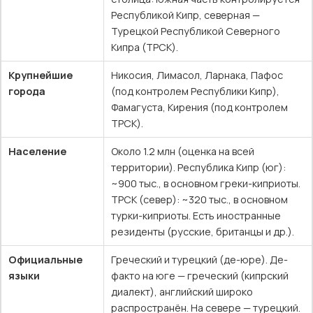
Республикой Кипр, северная —
Турецкой Республикой Северного
Кипра (ТРСК).
Крупнейшие
Никосия, Лимасол, Ларнака, Пафос
города
(под контролем Республики Кипр),
Фамагуста, Кирения (под контролем
ТРСК).
Население
Около 1.2 млн (оценка на всей
территории). Республика Кипр (юг):
~900 тыс., в основном греки-киприоты.
ТРСК (север): ~320 тыс., в основном
турки-киприоты. Есть иностранные
резиденты (русские, британцы и др.).
Официальные
Греческий и турецкий (де-юре). Де-
языки
факто на юге — греческий (кипрский
диалект), английский широко
распространён. На севере — турецкий.