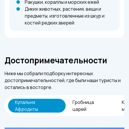
Ракушки, кораллы и морских ежей
Диких животных, растения, вещи и
предметы, изготовленные из шкур и
костей редких зверей
Достопримечательности
Ниже мы собрали подборку интересных
достопримечательностей, где были наши туристы и
остались в восторге.
Купальня
Гробница
Ки
Афродиты
царей
мо