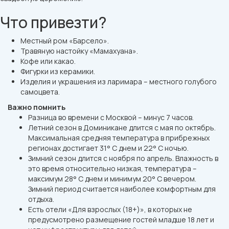
Что привезти?
Местный ром «Барсело».
Травяную настойку «Мамахуана».
Кофе или какао.
Фигурки из керамики.
Изделия и украшения из ларимара – местного голубого
самоцвета.
Важно помнить
Разница во времени с Москвой – минус 7 часов.
Летний сезон в Доминикане длится с мая по октябрь.
Максимальная средняя температура в прибрежных
регионах достигает 31° C днем и 22° C ночью.
Зимний сезон длится с ноября по апрель. Влажность в
это время относительно низкая, температура –
максимум 28° C днем и минимум 20° C вечером.
Зимний период считается наиболее комфортным для
отдыха.
Есть отели «Для взрослых (18+)», в которых не
предусмотрено размещение гостей младше 18 лет и