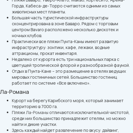
Горда, Кабеса-де-Торро считаются одними из самых
живописных мест планеты.
Большая часть туристической инфраструктуры
сконцентрирована в зоне Баваро. Рядом с торговым
центром Bavaro расположено несколько дискотек и
ночных клубов.
Практически все пляжи Пунта-Каны имеют развитую
инфраструктуру: зонтики, кафе, лежаки, водные
аттракционы, прокат инвентаря.
Недалеко от курорта есть три национальных парка с
цветущей тропической флорой и разнообразной фауной.
Отдых в Пунта-Кане – это размещение в отелях ведущих
мировых гостиничных сетей. Большинство гостиниц
работает по системе «Все включено».
Ла-Романа
Курорт на берегу Карибского моря, который занимает
территорию в 7000 га.
Пляжи
Ла-Романы
отличаются исключительной чистотой,
среди них большинство принадлежит отелям, но можно
найти и дикие участки.
Здесь каждый найдет развлечение по вкусу: дайвинг,