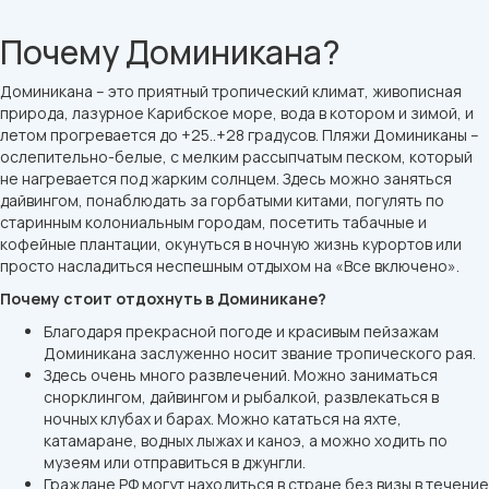
Почему Доминикана?
Доминикана – это приятный тропический климат, живописная
природа, лазурное Карибское море, вода в котором и зимой, и
летом прогревается до +25..+28 градусов. Пляжи Доминиканы –
ослепительно-белые, с мелким рассыпчатым песком, который
не нагревается под жарким солнцем. Здесь можно заняться
дайвингом, понаблюдать за горбатыми китами, погулять по
старинным колониальным городам, посетить табачные и
кофейные плантации, окунуться в ночную жизнь курортов или
просто насладиться неспешным отдыхом на «Все включено».
Почему стоит отдохнуть в Доминикане?
Благодаря прекрасной погоде и красивым пейзажам
Доминикана заслуженно носит звание тропического рая.
Здесь очень много развлечений. Можно заниматься
снорклингом, дайвингом и рыбалкой, развлекаться в
ночных клубах и барах. Можно кататься на яхте,
катамаране, водных лыжах и каноэ, а можно ходить по
музеям или отправиться в джунгли.
Граждане РФ могут находиться в стране без визы в течение