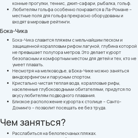
конные прогулки, теннис, джип-сафари, рыбалка, гольф.
Любителям гольфа особенно понравится в Ла-Романе –
местные поля для гольфа прекрасно оборудованы и
входят в мировые рейтинги.
Бока-Чика
Бока-Чика
славится пляжем с мельчайшим песком и
защищенной коралловым рифом лагуной, глубина которой
не превышает полутора метров. Это делает курорт
безопасным и комфортным местом для детей и тех, кто не
умеет плавать.
Несмотря на мелководье, в Бока-Чике можно заняться
виндсерфингом и парусным спортом.
Кристально чистая теплая вода, коралловые рифы,
населенные глубоководными обитателями, придутся по
вкусу любителям подводного плавания.
Близкое расположение курорта к столице – Санто-
Доминго – позволит посещать ее без труда.
Чем заняться?
Расслабиться на белопесчаных пляжах.