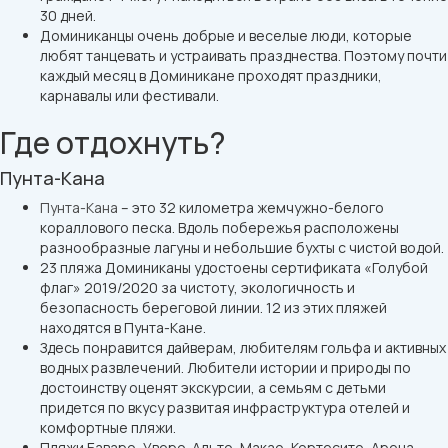
30 дней.
Доминиканцы очень добрые и веселые люди, которые
любят танцевать и устраивать празднества. Поэтому почти
каждый месяц в Доминикане проходят праздники,
карнавалы или фестивали.
Где отдохнуть?
Пунта-Кана
Пунта-Кана
– это 32 километра жемчужно-белого
кораллового песка. Вдоль побережья расположены
разнообразные лагуны и небольшие бухты с чистой водой.
23 пляжа Доминиканы удостоены сертификата «Голубой
флаг» 2019/2020 за чистоту, экологичность и
безопасность береговой линии. 12 из этих пляжей
находятся в Пунта-Кане.
Здесь понравится дайверам, любителям гольфа и активных
водных развлечений. Любители истории и природы по
достоинству оценят экскурсии, а семьям с детьми
придется по вкусу развитая инфраструктура отелей и
комфортные пляжи.
Пляжи Баваро, Уверо-Альто, Макао, Кортесито, Арена-