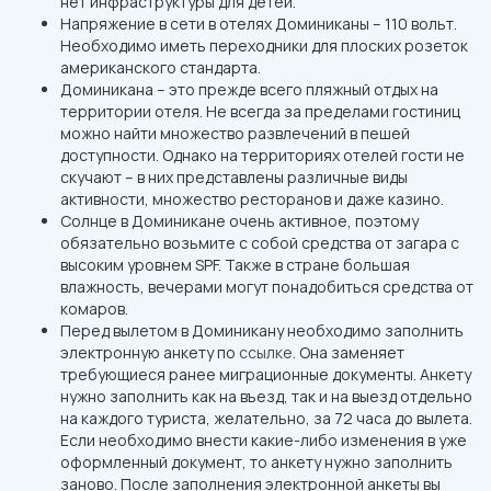
нет инфраструктуры для детей.
Напряжение в сети в отелях Доминиканы – 110 вольт.
Необходимо иметь переходники для плоских розеток
американского стандарта.
Доминикана – это прежде всего пляжный отдых на
территории отеля. Не всегда за пределами гостиниц
можно найти множество развлечений в пешей
доступности. Однако на территориях отелей гости не
скучают – в них представлены различные виды
активности, множество ресторанов и даже казино.
Солнце в Доминикане очень активное, поэтому
обязательно возьмите с собой средства от загара с
высоким уровнем SPF. Также в стране большая
влажность, вечерами могут понадобиться средства от
комаров.
Перед вылетом в Доминикану необходимо заполнить
электронную анкету по
ссылке
. Она заменяет
требующиеся ранее миграционные документы. Анкету
нужно заполнить как на въезд, так и на выезд отдельно
на каждого туриста, желательно, за 72 часа до вылета.
Если необходимо внести какие-либо изменения в уже
оформленный документ, то анкету нужно заполнить
заново. После заполнения электронной анкеты вы