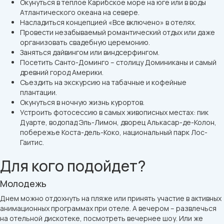
Окунуться в теплое Карибское море на юге или в воды
Атлантического океана на севере.
Насладиться концепцией «Все включено» в отелях.
Провести незабываемый романтический отдых или даже
организовать свадебную церемонию.
Заняться дайвингом или виндсерфингом.
Посетить Санто-Доминго – столицу Доминиканы и самый
древний город Америки.
Съездить на экскурсию на табачные и кофейные
плантации.
Окунуться в ночную жизнь курортов.
Устроить фотосессию в самых живописных местах: пик
Дуарте, водопад Эль-Лимон, дворец Алькасар-де-Колон,
побережье Коста-дель-Коко, национальный парк Лос-
Гаитис.
Для кого подойдет?
Молодежь
Днем можно отдохнуть на пляже или принять участие в активных
анимационных программах при отеле. А вечером – развлечься
на отельной дискотеке, посмотреть вечернее шоу. Или же