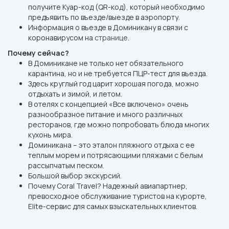
получите Куар-код (QR-код), который необходимо
предъявить по въезде/выезде в аэропорту.
Информация о въезде в Доминикану в связи с
коронавирусом на
странице
.
Почему сейчас?
В Доминикане не только нет обязательного
карантина, но и не требуется ПЦР-тест для въезда.
Здесь круглый год царит хорошая погода, можно
отдыхать и зимой, и летом.
В отелях с концепцией «Все включено» очень
разнообразное питание и много различных
ресторанов, где можно попробовать блюда многих
кухонь мира.
Доминикана – это эталон пляжного отдыха с ее
теплым морем и потрясающими пляжами с белым
рассыпчатым песком.
Большой выбор экскурсий.
Почему Coral Travel? Надежный авиапартнер,
превосходное обслуживание туристов на курорте,
Elite-сервис для самых взыскательных клиентов.