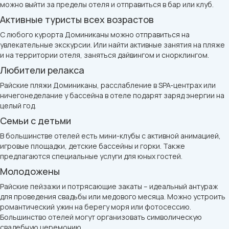
можно выйти за пределы отеля и отправиться в бар или клуб.
Активные туристы всех возрастов
С любого курорта Доминиканы можно отправиться на
увлекательные экскурсии. Или найти активные занятия на пляже
и на территории отеля, заняться дайвингом и снорклингом.
Любители релакса
Райские пляжи Доминиканы, расслабление в SPA-центрах или
ничегонеделание у бассейна в отеле подарят заряд энергии на
целый год.
Семьи с детьми
В большинстве отелей есть мини-клубы с активной анимацией,
игровые площадки, детские бассейны и горки. Также
предлагаются специальные услуги для юных гостей.
Молодожены
Райские пейзажи и потрясающие закаты – идеальный антураж
для проведения свадьбы или медового месяца. Можно устроить
романтический ужин на берегу моря или фотосессию.
Большинство отелей могут организовать символическую
свадебную церемонию.