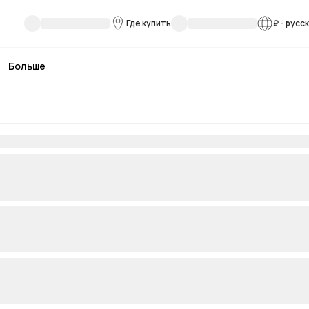
Где купить
₽
-
русс
Больше