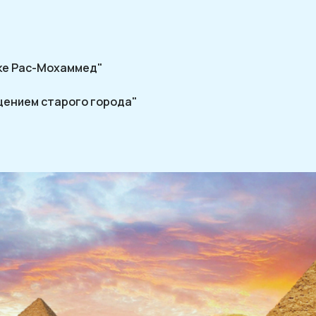
рке Рас-Мохаммед"
щением старого города"