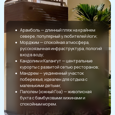
Арамболь — длинный пляж на крайнем
севере, популярный у любителей йоги;
Морджим — спокойная атмосфера,
русскоязычная инфраструктура, пологий
вход в воду;
Кандолим и Калангут — центральные
курорты с развитой сетью ресторанов;
Мандрем — уединенный участок
побережья, идеален для отдыха с
маленькими детьми;
Палолем (южный Гоа) — живописная
бухта с бамбуковыми хижинами и
спокойным морем.