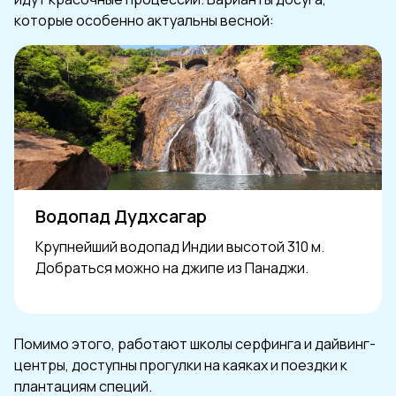
которые особенно актуальны весной:
Водопад Дудхсагар
Крупнейший водопад Индии высотой 310 м.
Добраться можно на джипе из Панаджи.
Помимо этого, работают школы серфинга и дайвинг-
центры, доступны прогулки на каяках и поездки к
плантациям специй.