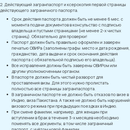
2. Действующий загранпаспорт и ксерокопия первой страницы
действующего заграничного паспорта.
Срок действия паспорта должен быть не менее 6 мес. с
момента подачи документов в консульство с подписью
владельца и пустыми страницами (не менее 2-х чистых
страниц). Обязательно для проверки!
Паспорт должен быть правильно оформлен и заверен
печатью ОВИРа (заполнены графы: место и дата рождения,
гражданство, дата выдачи и срок окончания действия
паспорта c обязательной подписью его владельца).
Все исправления должны быть заверены ОВИРом или
другим уполномоченным органом.
В паспорте должен быть чистый разворот для
проставления визы. Для этого нужно пролистать
полностью все страницы загранпаспорта.
В заграничном паспорте не должно быть отказов по визе в
Индию, виза Пакистана. А также не должно быть нарушений
визового режима при предыдущих поездках в Индию.
При смене фамилии, например, для женщин при
вступлении в брак в течение 3-х месяцев необходимо
поменять все документы, в том числе заграничный
паспорт, с учётом новой фамилии.