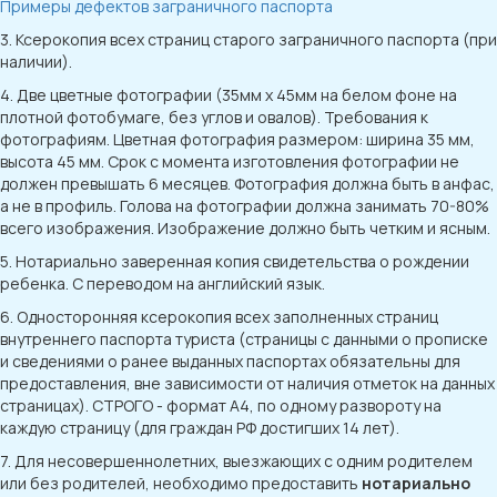
Примеры дефектов заграничного паспорта
3. Ксерокопия всех страниц старого заграничного паспорта (при
наличии).
4. Две цветные фотографии (35мм x 45мм на белом фоне на
плотной фотобумаге, без углов и овалов). Требования к
фотографиям. Цветная фотография размером: ширина 35 мм,
высота 45 мм. Срок с момента изготовления фотографии не
должен превышать 6 месяцев. Фотография должна быть в анфас,
а не в профиль. Голова на фотографии должна занимать 70-80%
всего изображения. Изображение должно быть четким и ясным.
5. Нотариально заверенная копия свидетельства о рождении
ребенка. C переводом на английский язык.
6. Односторонняя ксерокопия всех заполненных страниц
внутреннего паспорта туриста (страницы с данными о прописке
и сведениями о ранее выданных паспортах обязательны для
предоставления, вне зависимости от наличия отметок на данных
страницах). СТРОГО - формат А4, по одному развороту на
каждую страницу (для граждан РФ достигших 14 лет).
7. Для несовершеннолетних, выезжающих с одним родителем
или без родителей, необходимо предоставить
нотариально