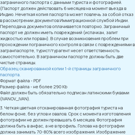
заграничного паспорта с данными туриста и фотографией.
(Паспорт должен действовать 6 месяцев на момент въезда в
Индию. Нечеткая копия паспорта может повлечь за собой отказ
в рассмотрении документов Иммиграционной службой Индии.
Переподача документов оплачивается повторно. Заграничный
паспорт не должен иметь повреждений (испачкан, залит
жидкостью или порван). В случае возникновения проблем при
прохождении пограничного контроля в связи с повреждениями в
загранпаспорте, турист/турагент несет ответственность
самостоятельно. В заграничном паспорте должны быть две
чистые страницы.
Образец сканированной копии 1-й страницы заграничного
паспорта.
Формат файла - PDF
Размер файла - не более 290 Kb
Файл должен быть обязательно подписан латинскими буквами
(IVANOV_IVAN).
3. Четкая цветная отсканированная фотография туриста на
белом фоне, без углов и овалов. Срок с момента изготовления
фотографии не должен превышать 6 месяцев. Фотография
должна быть в анфас, а не в профиль. Голова на фотографии
должна занимать 70-80% всего изображения. Изображение