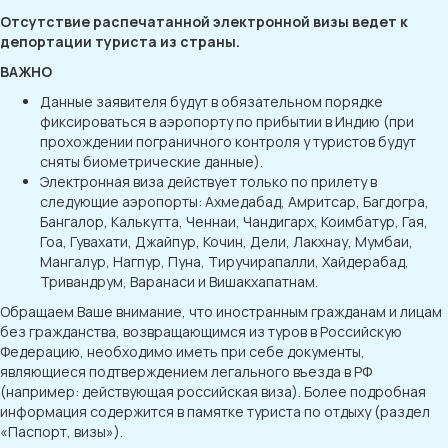
Отсутствие распечатанной электронной визы ведет к
депортации туриста из страны.
ВАЖНО
Данные заявителя будут в обязательном порядке
фиксироваться в аэропорту по прибытии в Индию (при
прохождении пограничного контроля у туристов будут
сняты биометрические данные).
Электронная виза действует только по прилету в
следующие аэропорты: Ахмедабад, Амритсар, Багдогра,
Бангалор, Калькутта, Ченнаи, Чандигарх, Коимбатур, Гая,
Гоа, Гувахати, Джайпур, Кочин, Дели, Лакхнау, Мумбаи,
Мангалур, Нагпур, Пуна, Тиручирапалли, Хайдерабад,
Тривандрум, Варанаси и Вишакхапатнам.
Обращаем Ваше внимание, что иностранным гражданам и лицам
без гражданства, возвращающимся из туров в Российскую
Федерацию, необходимо иметь при себе документы,
являющиеся подтверждением легального въезда в РФ
(например: действующая российская виза). Более подробная
информация содержится в памятке туриста по отдыху (раздел
«Паспорт, визы»).