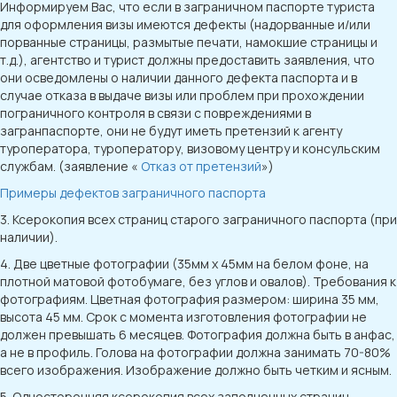
Информируем Вас, что если в заграничном паспорте туриста
для оформления визы имеются дефекты (надорванные и/или
порванные страницы, размытые печати, намокшие страницы и
т.д.), агентство и турист должны предоставить заявления, что
они осведомлены о наличии данного дефекта паспорта и в
случае отказа в выдаче визы или проблем при прохождении
пограничного контроля в связи с повреждениями в
загранпаспорте, они не будут иметь претензий к агенту
туроператора, туроператору, визовому центру и консульским
службам. (заявление «
Отказ от претензий
»)
Примеры дефектов заграничного паспорта
3. Ксерокопия всех страниц старого заграничного паспорта (при
наличии).
4. Две цветные фотографии (35мм x 45мм на белом фоне, на
плотной матовой фотобумаге, без углов и овалов). Требования к
фотографиям. Цветная фотография размером: ширина 35 мм,
высота 45 мм. Срок с момента изготовления фотографии не
должен превышать 6 месяцев. Фотография должна быть в анфас,
а не в профиль. Голова на фотографии должна занимать 70-80%
всего изображения. Изображение должно быть четким и ясным.
5. Односторонняя ксерокопия всех заполненных страниц