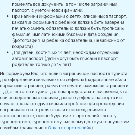
поменять все документы, в том числе заграничный
паспорт, с учётом новой фамилии.
При наличии информации о детях, вписанных в паспорт,
каждая информация о ребенке должна быть заверена
печатью ОВИРа, обязательно должны быть прописаны
фамилия, имя латинскими буквами и дата рождения
(фотография на ребенка обязательна, независимо от
возраста).
Для детей, достигших 14 лет, необходим отдельный
загранпаспорт (дети могут быть вписаны в паспорт
родителей только до 14 лет).
Информируем Вас, что если в заграничном паспорте туриста
для оформления визы имеются дефекты (надорванные и/или
порванные страницы, размытые печати, намокшие страницы и
т.д.), агентство и турист должны предоставить заявления, что
они осведомлены о наличии данного дефекта паспорта и в
случае отказа в выдаче визы или проблем при прохождении
пограничного контроля в связи с повреждениями в
загранпаспорте, они не будут иметь претензий к агенту
туроператора, туроператору, визовому центру и консульским
службам. (заявление «
Отказ от претензий
»)