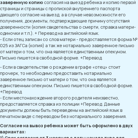
заверенную копию
согласия на выезд ребенка и копию первой
страницы и страницы с пропиской внутреннего паспорта
дающего согласие на выезд, а в случае невозможности его
получения, документы, подтверждающие причину отсутствия
доверенности (копия свидетельства о смерти, справка матери-
одиночки и т.п.). + Перевод на английский язык.
- Если отец записан со слов матери - предоставляется форма №
025 из ЗАГСа (копия) а так же нотариально заверенное письмо
от матери о том, что она является единственным опекуном.
Письмо пишется в свободной форме. +Перевод.
- Если в свидетельстве о рождении в графе «отец» стоит
прочерк, то необходимо предоставить нотариально
заверенное письмо от матери о том, что она является
единственным опекуном. Письмо пишется в свободной форме.
+Перевод.
- Если местонахождение второго родителя неизвестно,
предоставляется справка из полиции +Перевод. Данные
документы должны быть переведены на английский язык в
печатном виде с переводом без нотариального заверения.
Согласие на вывоз ребенка может быть оформлено в двух
вариантах:
1) Срок согласия от 3 месяцев с даты начала тура для