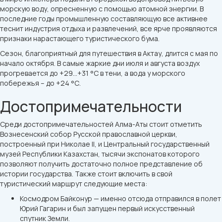
морскую воду, опресненную с помощью атомной энергии. В
последние годы промышленную составляющую все активнее
теснит индустрия отдыха и развлечений, все ярче проявляются
признаки нарастающего туристического бума.
Сезон, благоприятный для путешествия в Актау, длится с мая по
начало октября. В самые жаркие дни июля и августа воздух
прогревается до +29...+31 °С в тени, а вода у морского
побережья – до +24 °С.
Достопримечательности
Среди достопримечательностей Алма-Аты стоит отметить
Вознесенский собор Русской православной церкви,
построенный при Николае II, и Центральный государственный
музей Республики Казахстан, тысячи экспонатов которого
позволяют получить достаточно полное представление об
истории государства. Также стоит включить в свой
туристический маршрут следующие места:
Космодром Байконур — именно отсюда отправился в полет
Юрий Гагарин и был запущен первый искусственный
спутник Земли.