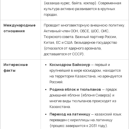
(казакша курес, байга, кокпар). Современная
культура активно развивается в крупных
городах.
Международные
Проводит многовекторную внешнюю политику.
отношения
Активный член ООН, ОБСЕ, ШОС, ОИС,
Тюркского совета. Важный партнер России,
Китая, ЕС и США. Безъядерное государство
(отказался от ядерного арсенала,
доставшегося от СССР).
Интересные
Космодром Байконур
— первый и
факты
крупнейший в мире космодром, находится
на территории Казахстана, но арендуется
Россией.
Родина яблок и тюльпанов
— предок
домашней яблони (яблоня Сиверса) и
многие виды тюльпанов происходят из
Казахстана.
Переход на латиницу
— казахский язык
переведен с кириллицы на латиницу
(процесс завершится к 2031 году).