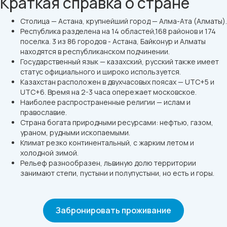
Краткая справка о стране
Столица — Астана, крупнейший город — Алма-Ата (Алматы).
Республика разделена на 14 областей,168 районов и 174
поселка. 3 из 86 городов - Астана, Байконур и Алматы
находятся в республиканском подчинении.
Государственный язык — казахский, русский также имеет
статус официального и широко используется.
Казахстан расположен в двухчасовых поясах — UTC+5 и
UTC+6. Время на 2-3 часа опережает московское.
Наиболее распространенные религии — ислам и
православие.
Страна богата природными ресурсами: нефтью, газом,
ураном, рудными ископаемыми.
Климат резко континентальный, с жарким летом и
холодной зимой.
Рельеф разнообразен, львиную долю территории
занимают степи, пустыни и полупустыни, но есть и горы.
Забронировать проживание