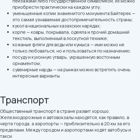
пейзажами либо государственной символикой, их можно
приобрести практически на каждом углу;
уменьшенные копии знаменитого монумента Байтерек —
это самая узнаваемая достопримечательность страны;
кукол в национальных казахских нарядах;
корпе — ковры, покрывала, одеяла и прочий домашний
текстиль, выполненный в лоскутной технике;
кожаные фляги для воды или кумыса — ими можно не
только любоваться, но и пользоваться по назначению;
посуду и кухонную утварь, украшенную восточным
орнаментом;
сувенирные нарды — на рынках можно встретить очень
интересные варианты.
Транспорт
Общественный транспорт в стране развит хорошо.
Железнодорожные и автовокзалы находятся, как правило, в
черте города, а аэропорты — приблизительно в 20 км за его
пределами. Между городом и аэропортами ходят автобусы и
такси.