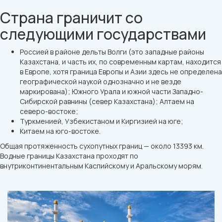
Страна граничит со
следующими государствами
Россией в районе дельты Волги (это западные районы
Казахстана, и часть их, по современным картам, находится
в Европе, хотя граница Европы и Азии здесь не определена
географической наукой однозначно и не везде
маркирована); Южного Урала и южной части Западно-
Сибирской равнины (север Казахстана); Алтаем на
северо-востоке;
Туркменией, Узбекистаном и Киргизией на юге;
Китаем на юго-востоке.
Общая протяженность сухопутных границ — около 13393 км.
Водные границы Казахстана проходят по
внутриконтинентальным Каспийскому и Аральскому морям.