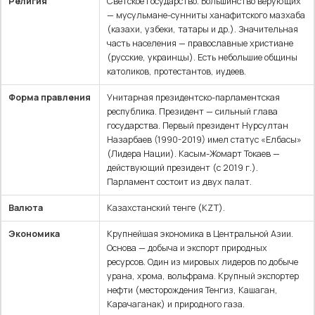
Религия
Светское государство. Большинство верующих
— мусульмане-сунниты ханафитского мазхаба
(казахи, узбеки, татары и др.). Значительная
часть населения — православные христиане
(русские, украинцы). Есть небольшие общины
католиков, протестантов, иудеев.
Форма правления
Унитарная президентско-парламентская
республика. Президент — сильный глава
государства. Первый президент Нурсултан
Назарбаев (1990-2019) имел статус «Елбасы»
(Лидера Нации). Касым-Жомарт Токаев —
действующий президент (с 2019 г.).
Парламент состоит из двух палат.
Валюта
Казахстанский тенге (KZT).
Экономика
Крупнейшая экономика в Центральной Азии.
Основа — добыча и экспорт природных
ресурсов. Один из мировых лидеров по добыче
урана, хрома, вольфрама. Крупный экспортер
нефти (месторождения Тенгиз, Кашаган,
Карачаганак) и природного газа.