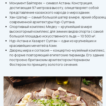
Монумент Байтерек — символ Астаны. Конструкция,
достигающая 97 метров в высоту, олицетворяет собой
представление казахского народа о мироздании.
Хан-Шатыр — самый большой шатер в мире, яркий образец
современной архитектуры Нур-Султана.
Спортивный комплекс Медеу — крупнейший в мире
высокогорный комплекс для зимних видов спорта с самой
большой площадью искусственного льда — 10 500 м².
Нур-Астана и Хазарет Султан — одни из крупнейших и
красивейших мечетей в Азии.
Дворец мира и согласия — концертно-музейный комплекс,
по форме повторяющий египетские пирамиды. Его здание
построено британским архитектором Норманом
Фостером по принципу золотого сечения.