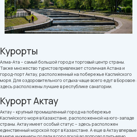
Курорты
Алма-Ата – самый большой город и торговый центр страны.
Также множество туристов привлекает столичная Астана и
город-порт Актау, расположенный на побережье Каспийского
моря. Для оздоровительного отдыха чаще всего едут в Боровое:
здесь расположены лучшие в республике санатории.
Курорт Актау
Актау – крупный промышленный город на побережье
Каспийского моря в Казахстане, расположенной на юго-западе
страны. Актау имеет особый статус – здесь расположен
единственный морской порт в Казахстане. А еще в Актау впервые
в мире инженеры подали в городской водопровод питьевую