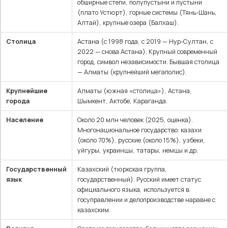
обширные степи, полупустыни и пустыни
(плато Устюрт), горные системы (Тянь-Шань,
Алтай), крупные озера (Балхаш).
Столица
Астана (с 1998 года, с 2019 — Нур-Султан, с
2022 — снова Астана). Крупный современный
город, символ независимости. Бывшая столица
— Алматы (крупнейший мегаполис).
Крупнейшие
Алматы (южная «столица»), Астана,
города
Шымкент, Актобе, Караганда.
Население
Около 20 млн человек (2025, оценка).
Многонациональное государство: казахи
(около 70%), русские (около 15%), узбеки,
уйгуры, украинцы, татары, немцы и др.
Государственный
Казахский (тюркская группа,
язык
государственный). Русский имеет статус
официального языка, используется в
госуправлении и делопроизводстве наравне с
казахским.