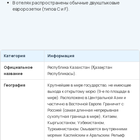
В отелях распространены обычные двухштыковые
евророзетки (типов C и F).
Категория
Информация
Официальное
Республика Казахстан (Қазақстан
название
Республикасы).
География
Крупнейшее в мире государство, не имеющее
выхода к открытому морю (9-е по площади в
мире). Расположено в Центральной Азии и
частично в Восточной Европе. Граничит с:
Россией (самая длинная непрерывная
сухопутная граница в мире), Китаем,
Кыргызстаном, Узбекистаном,
Туркменистаном. Омывается внутренними
морями: Каспийским и Аральским. Рельеф: