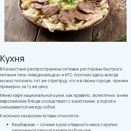
Кухня
В Казахстане распространены сетевые рестораны быстрого
питания типа «Макдональдса» и KFC, поэтому здесь всегда
можно получить тот же стритфуд, что и в своем городе, причем
примерно за ту же цену.
Меню кафе национальной кухни, как правило, эклектично: в нем
европейские блюда соседствуют с азиатскими, а порой и
смешиваются между собой.
К исконно казахским яствам относятся:
бешбармак — сочные куски отварного мяса с крупно
нарезанной лапшой в крепком бульоне;