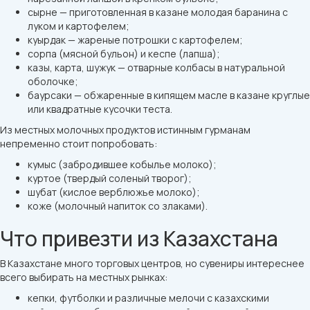
сырне — приготовленная в казане молодая баранина с
луком и картофелем;
куырдак — жареные потрошки с картофелем;
сорпа (мясной бульон) и кеспе (лапша);
казы, карта, шужук — отварные колбасы в натуральной
оболочке;
баурсаки — обжаренные в кипящем масле в казане круглые
или квадратные кусочки теста.
Из местных молочных продуктов истинным гурманам
непременно стоит попробовать:
кумыс (забродившее кобылье молоко);
куртое (твердый соленый творог);
шубат (кислое верблюжье молоко);
коже (молочный напиток со злаками).
Что привезти из Казахстана
В Казахстане много торговых центров, но сувениры интереснее
всего выбирать на местных рынках:
кепки, футболки и различные мелочи с казахскими