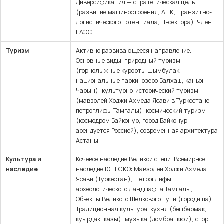
Диверсификация — стратегическая цель
(развитие машиностроения, АПК, транзитно-
логистического потенциала, IT-сектора). Член
ЕАЭС.
Туризм
Активно развивающееся направление.
Основные виды: природный туризм
(горнолыжные курорты Шымбулак,
национальные парки, озеро Балхаш, каньон
Чарын), культурно-исторический туризм
(мавзолей Ходжи Ахмеда Ясави в Туркестане,
петроглифы Тамгалы), космический туризм
(космодром Байконур, город Байконур
арендуется Россией), современная архитектура
Астаны.
Культура и
Кочевое наследие Великой степи. Всемирное
наследие
наследие ЮНЕСКО: Мавзолей Ходжи Ахмеда
Ясави (Туркестан), Петроглифы
археологического ландшафта Тамгалы,
Объекты Великого Шелкового пути (городища).
Традиционная культура: кухня (бешбармак,
куырдак, казы), музыка (домбра, кюи), спорт