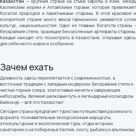
Казахстан
— крупная страна на стыке Европы и Азии, между
Каспийским морем и Алтайскими горами, которая привлекает
богатой природой и памятниками старины. В этой красивой и
колоритной стране много веков гармонично уживаются сотни
культур, национальностей. Одно из главных богатств страны -
бескрайние степи, хранящие бесчисленные артефакты старины.
Каждый находит что посмотреть в Казахстане, открывая здесь
для себя нечто новое и особенное.
Зачем ехать
Древность здесь переплетается с современностью, а
восточные традиции с западным модерном. Бескрайние степи и
чистые горные озера, златоглавые мечети и сверкающие
небоскребы, Великий шелковый путь и легендарный космодром
Байконур — всё это Казахстан!
Сегодня страна предлагает туристам путешествия различного
формата: познавательные экскурсионные маршруты,
этнокультурные и экологические туры, отдых в горных
санаториях и на побережье Каспия, охоту, рыбалку и альпинизм.