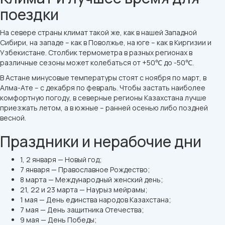
поездки
На севере страны климат такой же, как в нашей Западной
Сибири, на западе – как в Поволжье, на юге – как в Киргизии и
Узбекистане. Столбик термометра в разных регионах в
различные сезоны может колебаться от +50℃ до -50℃.
В Астане минусовые температуры стоят с ноября по март, в
Алма-Ате – с декабря по февраль. Чтобы застать наиболее
комфортную погоду, в северные регионы Казахстана лучше
приезжать летом, а в южные – ранней осенью либо поздней
весной.
Праздники и нерабочие дни
1, 2 января — Новый год;
7 января — Православное Рождество;
8 марта — Международный женский день;
21, 22 и 23 марта — Наурыз мейрамы;
1 мая — День единства народов Казахстана;
7 мая — День защитника Отечества;
9 мая — День Победы;