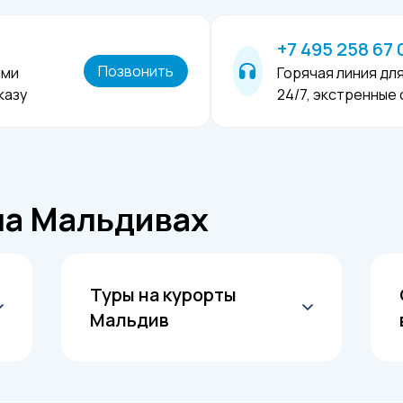
+7 495 258 67 
Позвонить
ыми
Горячая линия дл
казу
24/7, экстренные
на Мальдивах
Туры на курорты
Мальдив
Северный Мале Атолл
Шавияни Атолл