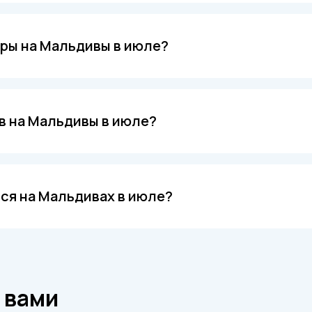
ура обычно держится в пределах 28–30°C. Несмотря на с
асть времени на островах солнечно, что идеально подхо
ры на Мальдивы в июле?
ерелет, проживание в отелях, экскурсии на соседние ос
дайвинг и снорклинг. Многие курорты предлагают спа-услу
в на Мальдивы в июле?
льдивах меньше туристов, что позволяет насладиться сп
жно найти выгодные предложения на размещение и дополн
ся на Мальдивах в июле?
курорты разных категорий, от роскошных комплексов с в
отели предлагают скидки в это время года.
с вами