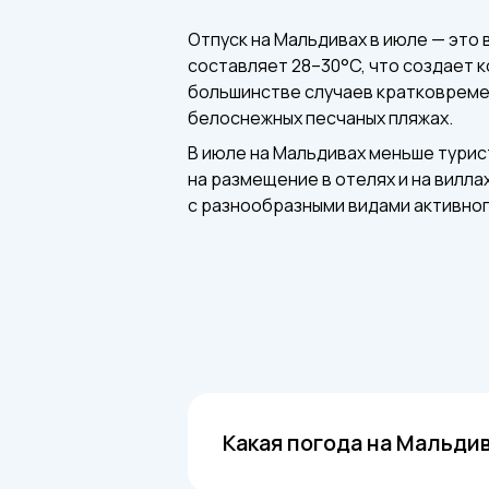
Отпуск на Мальдивах в июле — это
составляет 28–30°C, что создает к
большинстве случаев кратковремен
белоснежных песчаных пляжах.
В июле на Мальдивах меньше турис
на размещение в отелях и на вилл
с разнообразными видами активного
Какая погода на Мальди