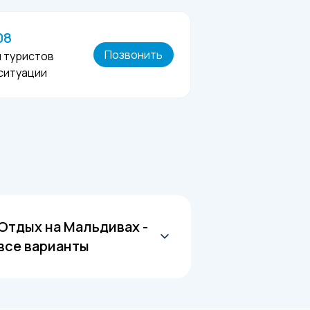
08
Позвонить
я туристов
 ситуации
Отдых на Мальдивах -
все варианты
Все отели Мальдив
Отели Мальдив 5 звезд