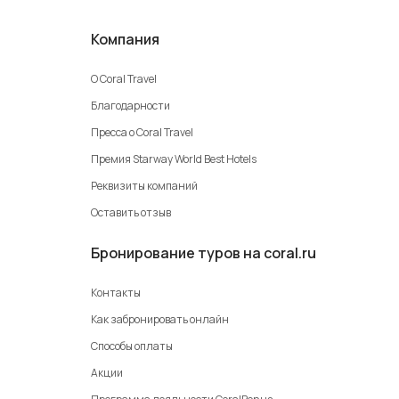
Виза на Мальдивы
Компания
Расписание рейсов
Трансферы на Мальдивах
О Coral Travel
Fast Track в Мале
Благодарности
Туристический налог
Пресса о Coral Travel
Премия Starway World Best Hotels
Реквизиты компаний
Оставить отзыв
Бронирование туров на coral.ru
Контакты
Как забронировать онлайн
Способы оплаты
Акции