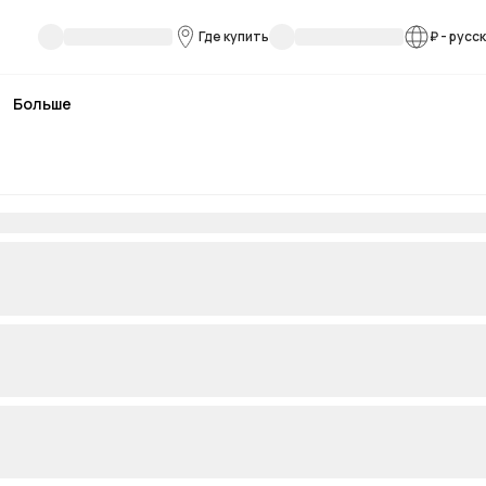
Где купить
₽
-
русс
Больше