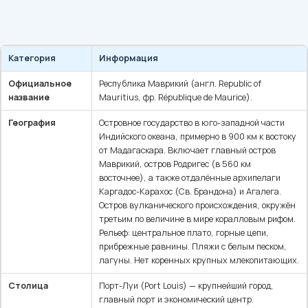
Категория
Информация
Официальное
Республика Маврикий (англ. Republic of
название
Mauritius, фр. République de Maurice).
География
Островное государство в юго-западной части
Индийского океана, примерно в 900 км к востоку
от Мадагаскара. Включает главный остров
Маврикий, остров Родригес (в 560 км
восточнее), а также отдалённые архипелаги
Каргадос-Карахос (Св. Брандона) и Агалега.
Остров вулканического происхождения, окружён
третьим по величине в мире коралловым рифом.
Рельеф: центральное плато, горные цепи,
прибрежные равнины. Пляжи с белым песком,
лагуны. Нет коренных крупных млекопитающих.
Столица
Порт-Луи (Port Louis) — крупнейший город,
главный порт и экономический центр.