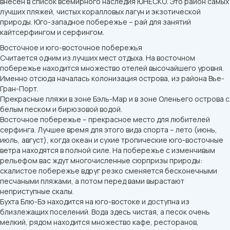
внесен в список всемирного наследия ЮНЕСКО. Это район самых
лучших пляжей, чистых коралловых лагун и экзотической
природы. Юго-западное побережье – рай для занятий
кайтсерфингом и серфингом.
Восточное и юго-восточное побережья
Считается одним из лучших мест отдыха. На восточном
побережье находится множество отелей высочайшего уровня.
Именно отсюда началась колонизация острова, из района Вье-
Гран-Порт.
Прекрасные пляжи в зоне Бэль-Мар и в зоне Оленьего острова с
белым песком и бирюзовой водой.
Восточное побережье – прекрасное место для любителей
серфинга. Лучшее время для этого вида спорта – лето (июнь,
июль, август), когда океан и сухие тропические юго-восточные
ветра находятся в полной силе. На побережье с изменчивым
рельефом вас ждут многочисленные сюрпризы природы:
скалистое побережье вдруг резко сменяется бесконечными
песчаными пляжами, а потом перед вами вырастают
неприступные скалы.
Бухта Блю-Бэ находится на юго-востоке и доступна из
близлежащих поселений. Вода здесь чистая, а песок очень
мелкий, рядом находится множество кафе, ресторанов,