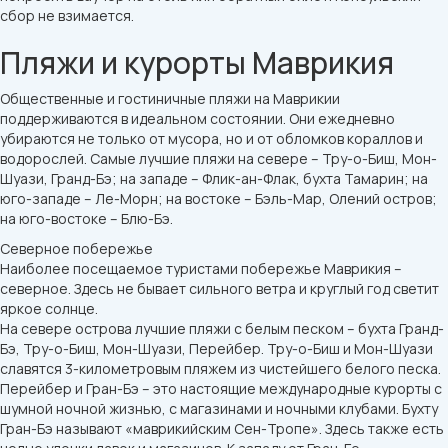
сбор не взимается.
Пляжи и курорты Маврикия
Общественные и гостиничные пляжи на Маврикии
поддерживаются в идеальном состоянии. Они ежедневно
убираются не только от мусора, но и от обломков кораллов и
водорослей. Самые лучшие пляжи на севере – Тру-о-Биш, Мон-
Шуази, Гранд-Бэ; на западе – Флик-ан-Флак, бухта Тамарин; на
юго-западе – Ле-Морн; на востоке – Бэль-Мар, Олений остров;
на юго-востоке – Блю-Бэ.
Северное побережье
Наиболее посещаемое туристами побережье Маврикия –
северное. Здесь не бывает сильного ветра и круглый год светит
яркое солнце.
На севере острова лучшие пляжи с белым песком – бухта Гранд-
Бэ, Тру-о-Биш, Мон-Шуази, Перейбер. Тру-о-Биш и Мон-Шуази
славятся 3-километровым пляжем из чистейшего белого песка.
Перейбер и Гран-Бэ – это настоящие международные курорты с
шумной ночной жизнью, с магазинами и ночными клубами. Бухту
Гран-Бэ называют «маврикийским Сен-Тропе». Здесь также есть