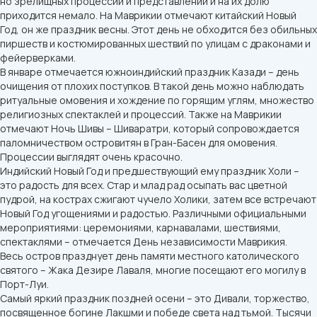
но зрелищных процессий и представлений и на их долю
приходится немало. На Маврикии отмечают китайский Новый
Год, он же праздник весны. Этот день не обходится без обильных
пиршеств и костюмированных шествий по улицам с драконами и
фейерверками.
В январе отмечается южноиндийский праздник Казади – день
очищения от плохих поступков. В такой день можно наблюдать
ритуальные омовения и хождение по горящим углям, множество
религиозных спектаклей и процессий. Также на Маврикии
отмечают Ночь Шивы – Шиваратри, который сопровождается
паломничеством островитян в Гран-Басен для омовения.
Процессии выглядят очень красочно.
Индийский Новый Год и предшествующий ему праздник Холи –
это радость для всех. Стар и млад рад осыпать вас цветной
пудрой, на кострах сжигают чучело Холики, затем все встречают
Новый Год угощениями и радостью. Различными официальными
мероприятиями: церемониями, карнавалами, шествиями,
спектаклями – отмечается День независимости Маврикия.
Весь остров празднует день памяти местного католического
святого – Жака Дезире Лаваля, многие посещают его могилу в
Порт-Луи.
Самый яркий праздник поздней осени – это Дивали, торжество,
посвященное богине Лакшми и победе света над тьмой. Тысячи