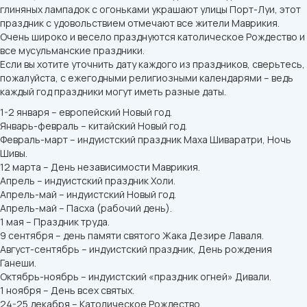
глиняных лампадок с огоньками украшают улицы Порт-Луи, этот
праздник с удовольствием отмечают все жители Маврикия.
Очень широко и весело празднуются католическое Рождество и
все мусульманские праздники.
Если вы хотите уточнить дату каждого из праздников, сверьтесь,
пожалуйста, с ежегодными религиозными календарями – ведь
каждый год праздники могут иметь разные даты.
1-2 января – европейский Новый год.
Январь-февраль – китайский Новый год.
Февраль-март – индуистский праздник Маха Шиваратри, Ночь
Шивы.
12 марта – День независимости Маврикия.
Апрель – индуистский праздник Холи.
Апрель-май – индуистский Новый год.
Апрель-май – Пасха (рабочий день).
1 мая – Праздник труда.
9 сентября – день памяти святого Жака Дезире Лаваля.
Август-сентябрь – индуистский праздник, День рождения
Ганеши.
Октябрь-ноябрь – индуистский «праздник огней» Дивали.
1 ноября – День всех святых.
24-25 декабря – Католическое Рождество.