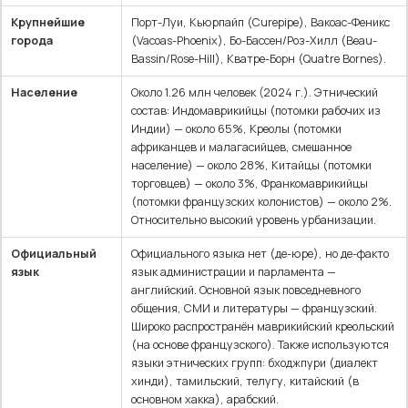
Крупнейшие
Порт-Луи, Кьюрпайп (Curepipe), Вакоас-Феникс
города
(Vacoas-Phoenix), Бо-Бассен/Роз-Хилл (Beau-
Bassin/Rose-Hill), Кватре-Борн (Quatre Bornes).
Население
Около 1.26 млн человек (2024 г.). Этнический
состав: Индомаврикийцы (потомки рабочих из
Индии) — около 65%, Креолы (потомки
африканцев и малагасийцев, смешанное
население) — около 28%, Китайцы (потомки
торговцев) — около 3%, Франкомаврикийцы
(потомки французских колонистов) — около 2%.
Относительно высокий уровень урбанизации.
Официальный
Официального языка нет (де-юре), но де-факто
язык
язык администрации и парламента —
английский. Основной язык повседневного
общения, СМИ и литературы — французский.
Широко распространён маврикийский креольский
(на основе французского). Также используются
языки этнических групп: бходжпури (диалект
хинди), тамильский, телугу, китайский (в
основном хакка), арабский.