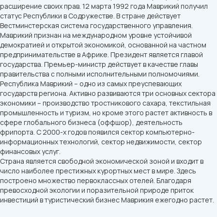
расширение своих прав. 12 марта 1992 года Маврикий получил
статус Республики в Содружестве. В стране действует
Вестминстерская система государственного управления.
Маврикий признан на международном уровне устойчивой
демократией и открытой экономикой, основанной на частном
предпринимательстве в Африке. Президент является главой
государства. Премьер-министр действует в качестве главы
правительства с полными исполнительными полномочиями.
Республика Маврикий – одно из самых преуспевающих
государств региона. Активно развиваются три основных сектора
экономики – производство тростникового сахара, текстильная
промышленность и туризм, но кроме этого растет активность в
сфере глобального бизнеса (оффшор), деятельность
фрипорта. С 2000-х годов появился сектор компьютерно-
информационных технологий, сектор недвижимости, сектор
финансовых услуг.
Страна является свободной экономической зоной и входит в
число наиболее престижных курортных мест в мире. Здесь
построено множество первоклассных отелей. Благодаря
превосходной экологии и поразительной природе приток
инвестиций в туристический бизнес Маврикия ежегодно растет.