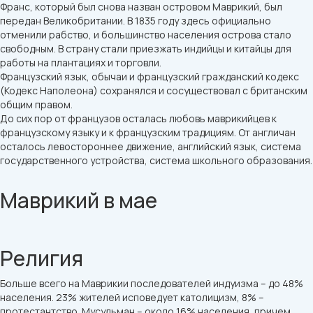
Франс, который был снова назван островом Маврикий, был
передан Великобритании. В 1835 году здесь официально
отменили рабство, и большинство населения острова стало
свободным. В страну стали приезжать индийцы и китайцы для
работы на плантациях и торговли.
Французский язык, обычаи и французский гражданский кодекс
(Кодекс Наполеона) сохранялся и сосуществовал с британским
общим правом.
До сих пор от французов осталась любовь маврикийцев к
французскому языку и к французским традициям. От англичан
осталось левостороннее движение, английский язык, система
государственного устройства, система школьного образования.
Маврикий в мае
Религия
Больше всего на Маврикии последователей индуизма – до 48%
населения. 23% жителей исповедует католицизм, 8% –
протестантство. Мусульман – около 16% населения, причем,