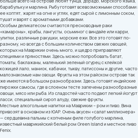
больше всего на острове любят тунца, дорадо, морского языка,
барабульку и марлина. Рыбу готовят всевозможными способами:
ее коптят, жарят на огне и углях, едят сырой с лимонным соком,
тушат и варят с ароматными добавками.
Особым деликатесом считаются пресноводные раки
«камароны», крабы, лангусты, осьминог с виндайе или карри,
улитки, различные ракушки, морские ежи. Все это готовят по-
разному, но всегда с большим количеством свежих овощей,
которых на Маврикии очень много, и щедро приправляют
специями и пряностями. Здесь можно попробовать батат,
томаты, баклажаны, маленький зеленый огурец с клейкой
кожицей лало, маниок, кабачки, тыкву, патиссоны и другие, часто
малознакомые нам овощи. Фрукты на этом райском острове так
же имеются в большом разнообразии. Здесь готовят индийские
пирожки самосы, где в слоеном тесте запечены разнообразные
овощи, мясо или рыба. Из сладостей часто подают легкий йогурт
ласси, специальный сироп алуду, свежие фрукты.
Местные алкогольные напитки на Маврикии – ром и пиво. Вина
привозят в основном из ЮАР. Очень вкусен «салат миллионера»
— сердцевина пальмы с копченым филе голубого марлина,
известный маврикийский белый ром Green Island и местное пиво
Fenix.