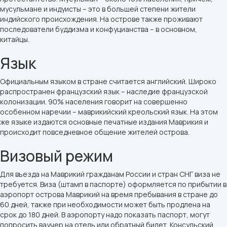
мусульмане и индуисты – это в большей степени жители
индийского происхождения. На острове также проживают
последователи буддизма и конфуцианства – в основном,
китайцы.
Язык
Официальным языком в стране считается английский. Широко
распространен французский язык – наследие французской
колонизации. 90% населения говорит на совершенно
особенном наречии – маврикийский креольский язык. На этом
же языке издаются основные печатные издания Маврикия и
происходит повседневное общение жителей острова.
Визовый режим
Для въезда на Маврикий гражданам России и стран СНГ виза не
требуется. Виза (штамп в паспорте) оформляется по прибытии в
аэропорт острова Маврикий на время пребывания в стране до
60 дней, также при необходимости может быть продлена на
срок до 180 дней. В аэропорту надо показать паспорт, могут
попросить ваучер на отель или обратный билет. Консульский