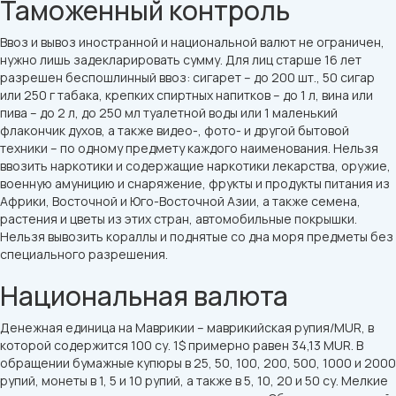
Таможенный контроль
Ввоз и вывоз иностранной и национальной валют не ограничен,
нужно лишь задекларировать сумму. Для лиц старше 16 лет
разрешен беспошлинный ввоз: сигарет – до 200 шт., 50 сигар
или 250 г табака, крепких спиртных напитков – до 1 л, вина или
пива – до 2 л, до 250 мл туалетной воды или 1 маленький
флакончик духов, а также видео-, фото- и другой бытовой
техники – по одному предмету каждого наименования. Нельзя
ввозить наркотики и содержащие наркотики лекарства, оружие,
военную амуницию и снаряжение, фрукты и продукты питания из
Африки, Восточной и Юго-Восточной Азии, а также семена,
растения и цветы из этих стран, автомобильные покрышки.
Нельзя вывозить кораллы и поднятые со дна моря предметы без
специального разрешения.
Национальная валюта
Денежная единица на Маврикии – маврикийская рупия/MUR, в
которой содержится 100 су. 1$ примерно равен 34,13 MUR. В
обращении бумажные купюры в 25, 50, 100, 200, 500, 1000 и 2000
рупий, монеты в 1, 5 и 10 рупий, а также в 5, 10, 20 и 50 су. Мелкие