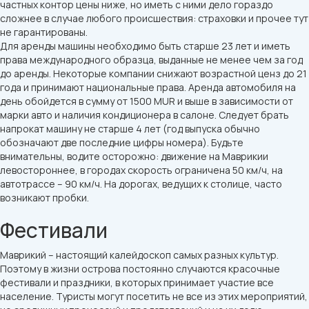
частных контор цены ниже, но иметь с ними дело гораздо
сложнее в случае любого происшествия: страховки и прочее тут
не гарантированы.
Для аренды машины необходимо быть старше 23 лет и иметь
права международного образца, выданные не менее чем за год
до аренды. Некоторые компании снижают возрастной ценз до 21
года и принимают национальные права. Аренда автомобиля на
день обойдется в сумму от 1500 MUR и выше в зависимости от
марки авто и наличия кондиционера в салоне. Следует брать
напрокат машину не старше 4 лет (год выпуска обычно
обозначают две последние цифры номера). Будьте
внимательны, водите осторожно: движение на Маврикии
левостороннее, в городах скорость ограничена 50 км/ч, на
автотрассе – 90 км/ч. На дорогах, ведущих к столице, часто
возникают пробки.
Фестивали
Маврикий – настоящий калейдоскоп самых разных культур.
Поэтому в жизни острова постоянно случаются красочные
фестивали и праздники, в которых принимает участие все
население. Туристы могут посетить не все из этих мероприятий,