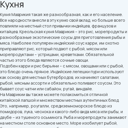
Кухня
Кухня Маврикия такая же разнообразная, как и его население.
Все народности внесли в эту кухню свой вклад, но больше всего
повлияли на местный стол привычки индийцев, французов и
китайцев. Креольская кухня Маврикия – это рис, морепродукты и
разнообразные экзотические соусы для приготовления рыбы и
мяса. Наиболее популярен индийский соус карри, им охотно
приправляют рис, который подают с рыбой, мясом или
морепродуктами – устрицами, креветками. Обязательной
частью этого блюда являются сочные овощи.
Подобен карри и рис бирьяни – с мясом, овощами или с рыбой,
это блюдо очень пряное. Индийские лепешки пури используют
как основу для местных бутербродов, их начиняют салатами,
рыбой, мясным ассорти и обязательно поливают соусом. Это
бывает соус чатни или сабайон, ругай, виндайе.
На Маврикии вы также можете полакомиться отличной
китайской лапшой и множеством местных аутентичных блюд.
Это, например, роугалли, средиземноморское блюдо из
помидоров, лука, чеснока и какого-либо вида мяса или рыбы, и
даубе – из тушеного осьминога. Рыба и морепродукты занимают
на местном столе основное место. Море изобилует рыбой,