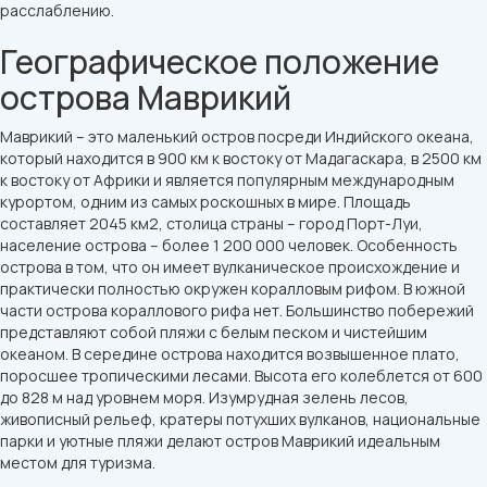
расслаблению.
Географическое положение
острова Маврикий
Маврикий – это маленький остров посреди Индийского океана,
который находится в 900 км к востоку от Мадагаскара, в 2500 км
к востоку от Африки и является популярным международным
курортом, одним из самых роскошных в мире. Площадь
составляет 2045 км2, столица страны – город Порт-Луи,
население острова – более 1 200 000 человек. Особенность
острова в том, что он имеет вулканическое происхождение и
практически полностью окружен коралловым рифом. В южной
части острова кораллового рифа нет. Большинство побережий
представляют собой пляжи с белым песком и чистейшим
океаном. В середине острова находится возвышенное плато,
поросшее тропическими лесами. Высота его колеблется от 600
до 828 м над уровнем моря. Изумрудная зелень лесов,
живописный рельеф, кратеры потухших вулканов, национальные
парки и уютные пляжи делают остров Маврикий идеальным
местом для туризма.