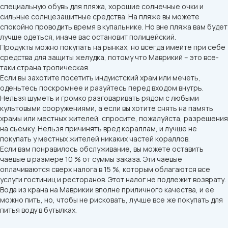
специальную обувь для пляжа, хорошие солнечные очки и
сильные солнцезащитные средства. На пляже вы можете
спокойно проводить время в купальнике. Но вне пляжа вам будет
лучше одеться, иначе вас остановит полицейский.
Продукты можно покупать на рынках, но всегда имейте при себе
средства для защиты желудка, потому что Маврикий – это все-
таки страна тропическая.
Если вы захотите посетить индуистский храм или мечеть,
оденьтесь поскромнее и разуйтесь перед входом внутрь.
Нельзя шуметь и громко разговаривать рядом с любыми
культовыми сооружениями, а если вы хотите снять на память
храмы или местных жителей, спросите, пожалуйста, разрешения
на съемку. Нельзя причинять вред кораллам, и лучше не
покупать у местных жителей никаких частей кораллов.
Если вам понравилось обслуживание, вы можете оставить
чаевые в размере 10 % от суммы заказа. Эти чаевые
оплачиваются сверх налога в 15 %, которым облагаются все
услуги гостиниц и ресторанов. Этот налог не подлежит возврату.
Вода из крана на Маврикии вполне приличного качества, и ее
можно пить, но, чтобы не рисковать, лучше все же покупать для
питья воду в бутылках.