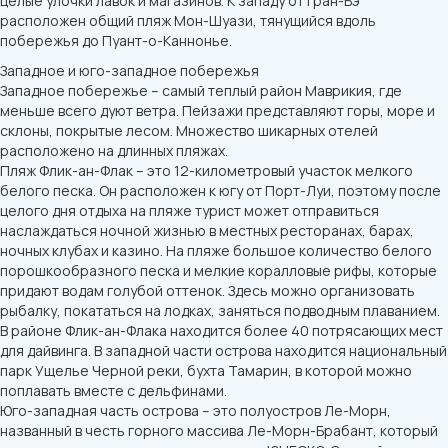
целые улочки лавок и магазинов. К западу от Гран-Бэ
расположен общий пляж Мон-Шуази, тянущийся вдоль
побережья до Пуант-о-Каннонье.
Западное и юго-западное побережья
Западное побережье – самый теплый район Маврикия, где
меньше всего дуют ветра. Пейзажи представляют горы, море и
склоны, покрытые лесом. Множество шикарных отелей
расположено на длинных пляжах.
Пляж Флик-ан-Флак – это 12-километровый участок мелкого
белого песка. Он расположен к югу от Порт-Луи, поэтому после
целого дня отдыха на пляже турист может отправиться
наслаждаться ночной жизнью в местных ресторанах, барах,
ночных клубах и казино. На пляже большое количество белого
порошкообразного песка и мелкие коралловые рифы, которые
придают водам голубой оттенок. Здесь можно организовать
рыбалку, покататься на лодках, заняться подводным плаванием.
В районе Флик-ан-Флака находится более 40 потрясающих мест
для дайвинга. В западной части острова находится национальный
парк Ущелье Черной реки, бухта Тамарин, в которой можно
поплавать вместе с дельфинами.
Юго-западная часть острова – это полуостров Ле-Морн,
названный в честь горного массива Ле-Морн-Брабант, который