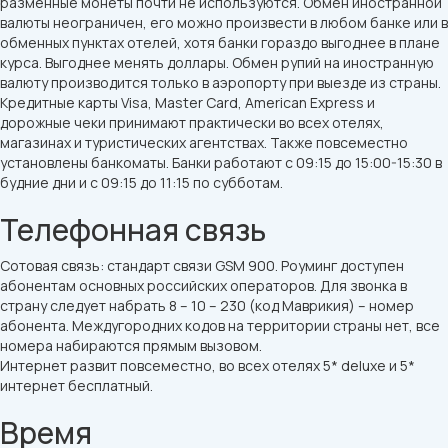
разменные монеты почти не используются. Обмен иностранной
валюты неограничен, его можно произвести в любом банке или в
обменных пунктах отелей, хотя банки гораздо выгоднее в плане
курса. Выгоднее менять доллары. Обмен рупий на иностранную
валюту производится только в аэропорту при выезде из страны.
Кредитные карты Visa, Master Card, American Express и
дорожные чеки принимают практически во всех отелях,
магазинах и туристических агентствах. Также повсеместно
установлены банкоматы. Банки работают с 09:15 до 15:00-15:30 в
будние дни и с 09:15 до 11:15 по субботам.
Телефонная связь
Сотовая связь: стандарт связи GSM 900. Роуминг доступен
абонентам основных российских операторов. Для звонка в
страну следует набрать 8 – 10 – 230 (код Маврикия) – номер
абонента. Междугородних кодов на территории страны нет, все
номера набираются прямым вызовом.
Интернет развит повсеместно, во всех отелях 5* deluxe и 5*
интернет бесплатный.
Время