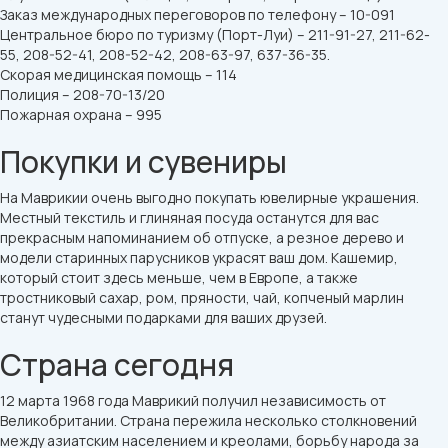
Заказ международных переговоров по телефону – 10-091
Центральное бюро по туризму (Порт-Луи) – 211-91-27, 211-62-
55, 208-52-41, 208-52-42, 208-63-97, 637-36-35.
Скорая медицинская помощь – 114
Полиция – 208-70-13/20
Пожарная охрана – 995
Покупки и сувениры
На Маврикии очень выгодно покупать ювелирные украшения.
Местный текстиль и глиняная посуда останутся для вас
прекрасным напоминанием об отпуске, а резное дерево и
модели старинных парусников украсят ваш дом. Кашемир,
который стоит здесь меньше, чем в Европе, а также
тростниковый сахар, ром, пряности, чай, копченый марлин
станут чудесными подарками для ваших друзей.
Страна сегодня
12 марта 1968 года Маврикий получил независимость от
Великобритании. Страна пережила несколько столкновений
между азиатским населением и креолами, борьбу народа за