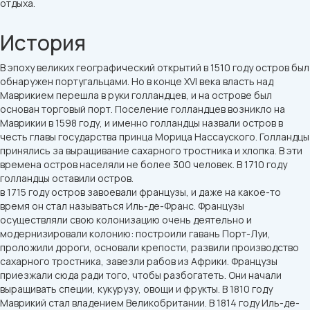
отдыха.
История
В эпоху великих географический открытий в 1510 году остров был
обнаружен португальцами. Но в конце XVI века власть над
Маврикием перешла в руки голландцев, и на острове был
основан торговый порт. Поселение голландцев возникло на
Маврикии в 1598 году, и именно голландцы назвали остров в
честь главы государства принца Морица Нассауского. Голландцы
принялись за выращивание сахарного тростника и хлопка. В эти
времена остров населяли не более 300 человек. В 1710 году
голландцы оставили остров.
в 1715 году остров завоевали французы, и даже на какое-то
время он стал называться Иль-де-Франс. Французы
осуществляли свою колонизацию очень деятельно и
модернизировали колонию: построили гавань Порт-Луи,
проложили дороги, основали крепости, развили производство
сахарного тростника, завезли рабов из Африки. Французы
приезжали сюда ради того, чтобы разбогатеть. Они начали
выращивать специи, кукурузу, овощи и фрукты. В 1810 году
Маврикий стал владением Великобритании. В 1814 году Иль-де-