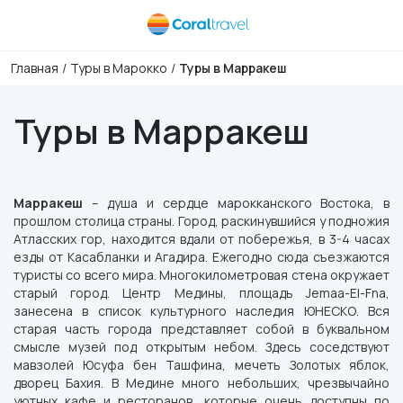
Главная
/
Туры в Марокко
/
Туры в Марракеш
Туры в Марракеш
Марракеш
– душа и сердце марокканского Востока, в
прошлом столица страны. Город, раскинувшийся у подножия
Атласских гор, находится вдали от побережья, в 3-4 часах
езды от Касабланки и Агадира. Ежегодно сюда съезжаются
туристы со всего мира. Многокилометровая стена окружает
старый город. Центр Медины, площадь Jemaa-El-Fna,
занесена в список культурного наследия ЮНЕСКО. Вся
старая часть города представляет собой в буквальном
смысле музей под открытым небом. Здесь соседствуют
мавзолей Юсуфа бен Ташфина, мечеть Золотых яблок,
дворец Бахия. В Медине много небольших, чрезвычайно
уютных кафе и ресторанов, которые очень доступны по