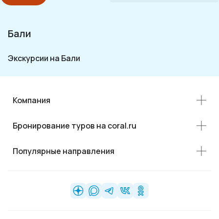
Египет
Китай
Бали
Таиланд
Вьетнам
Экскурсии на Бали
Мальдивы
Шри-Ланка
Компания
Сейшелы
Бронирование туров на coral.ru
Маврикий
Индия
Популярные направления
Россия