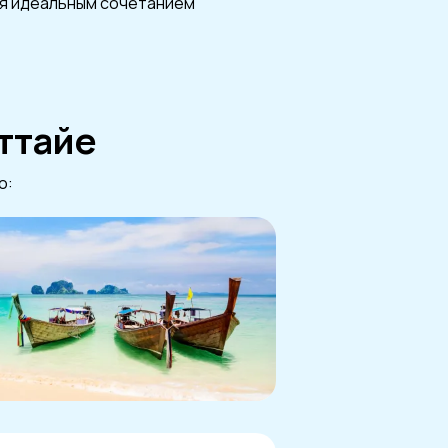
тся идеальным сочетанием
ттайе
о: