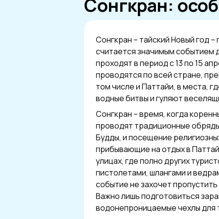
Сонгкран: осо
Сонгкран – тайский Новый год –
считается значимым событием 
проходят в период с 13 по 15 ап
проводятся по всей стране, пре
том числе и Паттайи, в места, 
водные битвы и гуляют веселящ
Сонгкран – время, когда корен
проводят традиционные обряды,
Будды, и посещение религиозны
прибывающие на отдых в Паттай
улицах, где полно других турис
пистолетами, шлангами и ведрам
событие не захочет пропустить
Важно лишь подготовиться зара
водонепроницаемые чехлы для 