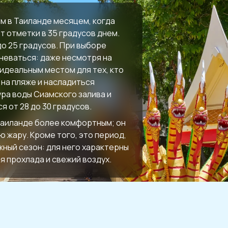
м в Таиланде месяцем, когда
 отметки в 35 градусов днем.
о 25 градусов. При выборе
мневаться: даже несмотря на
 идеальным местом для тех, кто
на пляже и насладиться
ра воды Сиамского залива и
 от 28 до 30 градусов.
Таиланде более комфортным; он
 жару. Кроме того, это период,
жный сезон: для него характерны
я прохлада и свежий воздух.