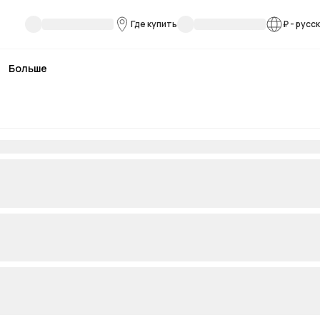
Где купить
₽
-
русс
Больше