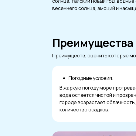
солнца, тайский Новый год, водные
весеннего солнца, эмоций и насыщ
Преимущества 
Преимуществ, оценить которые мож
Погодные условия.
В жаркую погоду море прогревае
вода остается чистой и прозрач
городе возрастает облачность,
количество осадков.