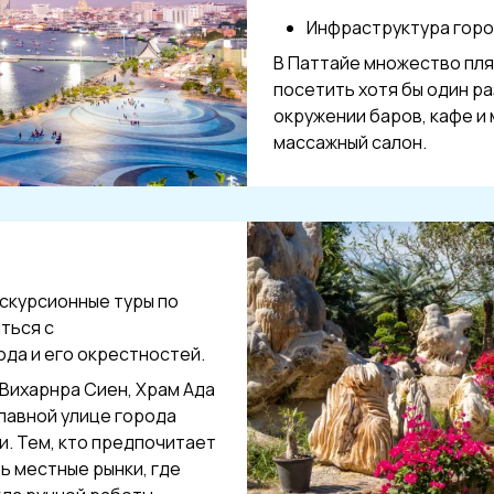
Инфраструктура горо
В Паттайе множество пля
посетить хотя бы один ра
окружении баров, кафе и
массажный салон.
скурсионные туры по
ться с
да и его окрестностей.
 Вихарнра Сиен, Храм Ада
главной улице города
и. Тем, кто предпочитает
ь местные рынки, где