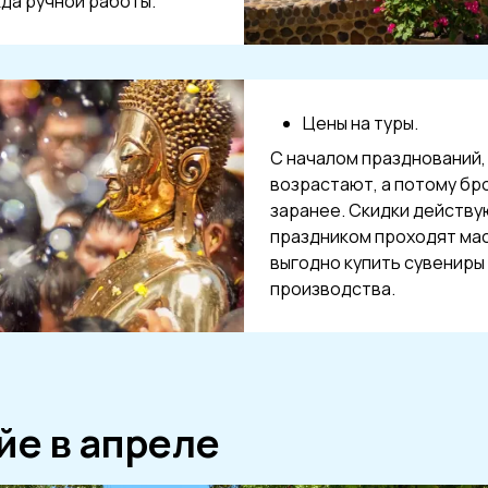
да ручной работы.
Цены на туры.
С началом празднований,
возрастают, а потому бр
заранее. Скидки действую
праздником проходят ма
выгодно купить сувениры
производства.
йе в апреле