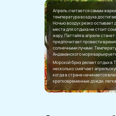
Апрель считается самым жарки
температура воздуха достигает
Ночью воздух резко остывает д
места для отдыха не стоит со
жару, Паттайя в апреле станет
предпочитает провести время 
солнечными лучами. Температу
Андаманского моря варьируется
Морской бриз делает отдых в 
несколько смягчает апрельскую
когда в стране начинается вла
кратковременные дожди, легка