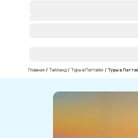
/
/
/
Главная
Тайланд
Туры в Паттайю
Туры в Патта