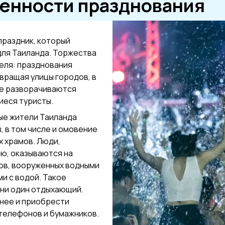
бенности празднования
 праздник, который
для Таиланда. Торжества
реля: празднования
вращая улицы городов, в
где разворачиваются
иеся туристы.
ные жители Таиланда
 в том числе и омовение
х храмов. Люди,
ю, оказываются на
тов, вооруженных водными
и с водой. Такое
 ни один отдыхающий.
нее и приобрести
телефонов и бумажников.