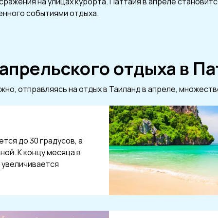
 сражения на улицах курорта. Паттайя в апреле станови
енного событиями отдыха.
апрельского отдыха в Па
но, отправляясь на отдых в Таиланд в апреле, множеств
тся до 30 градусов, а
ной. К концу месяца в
 увеличивается