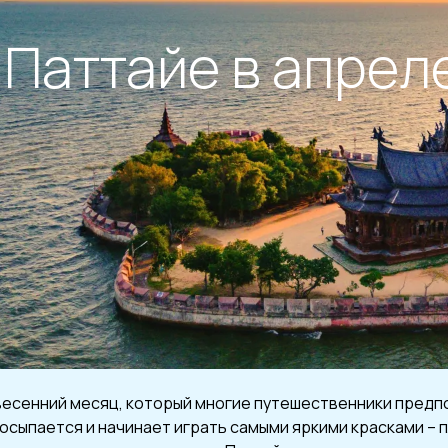
 Паттайе в апрел
весенний месяц, который многие путешественники предп
росыпается и начинает играть самыми яркими красками – 